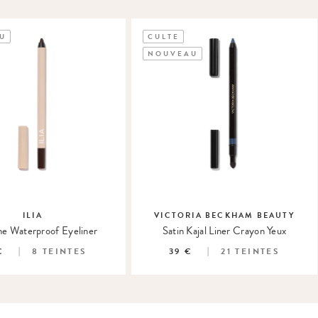
U
CULTE
NOUVEAU
ILIA
VICTORIA BECKHAM BEAUTY
ne Waterproof Eyeliner
Satin Kajal Liner Crayon Yeux
€
8
TEINTES
39 €
21
TEINTES