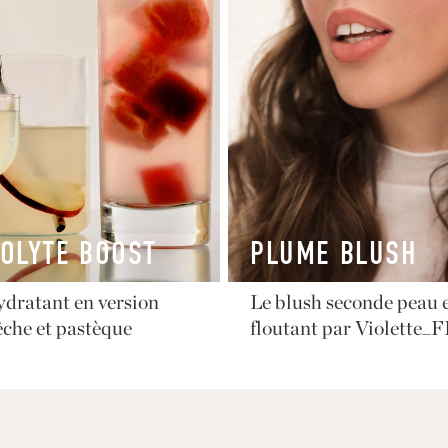
OLYTE BOOST
PLUME BLUSH
ydratant en version
Le blush seconde peau e
che et pastèque
floutant par Violette_