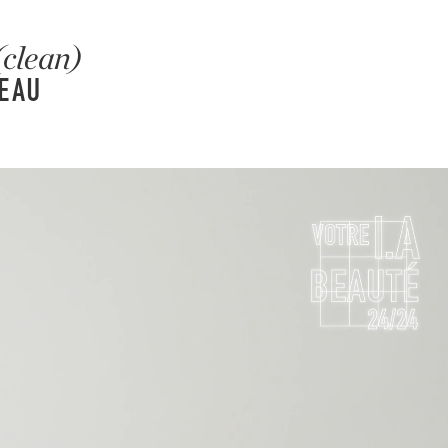
(clean)
PEAU