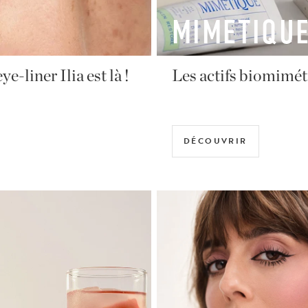
BALM AMO
ode de la peau.
Le baume à lèvres pa
DÉCOUVRIR