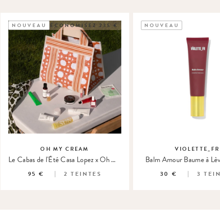
NOUVEAU
ÉCONOMISEZ 235 €
NOUVEAU
OH MY CREAM
VIOLETTE_FR
Le Cabas de l'Été Casa Lopez x Oh My Cream
Balm Amour Baume à Lèv
95 €
2
TEINTES
30 €
3
TEI