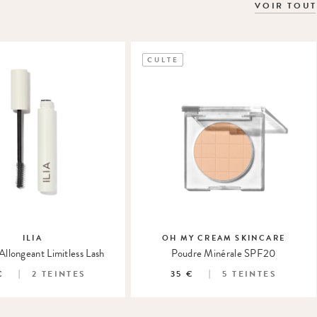
VOIR TOUT
CULTE
ILIA
OH MY CREAM SKINCARE
llongeant Limitless Lash
Poudre Minérale SPF20
€
2
TEINTES
35 €
5
TEINTES