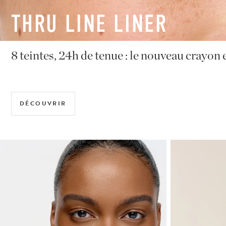
MIMETIQUE
Les actifs biomimétiques qui “hackent” le c
DÉCOUVRIR