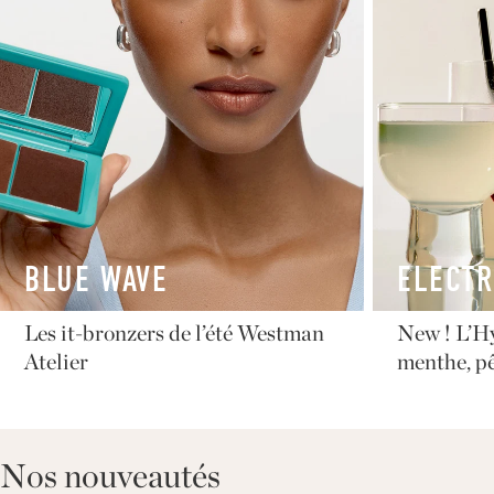
BLUE WAVE
ELECTR
Les it-bronzers de l’été Westman
New ! L’H
Atelier
menthe, pê
Nos nouveautés