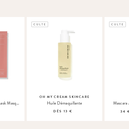
CULTE
CULTE
OH MY CREAM SKINCARE
Bio-Collagen Real Deep Mask Masque Hydrogel
Huile Démaquillante
Mascara A
DÈS
13 €
34 