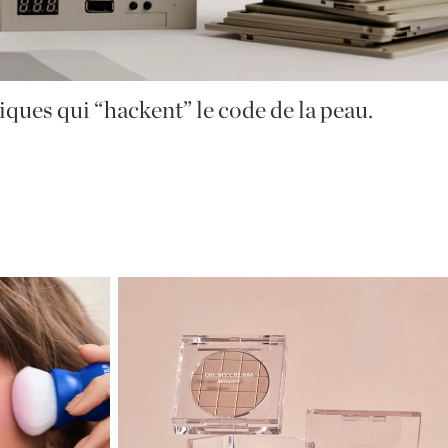
UR
rfait (et super-hydratant) en 3 teintes