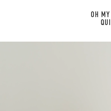
OH MY
QUI