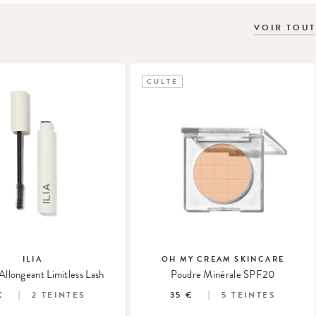
VOIR TOUT
CULTE
ILIA
OH MY CREAM SKINCARE
llongeant Limitless Lash
Poudre Minérale SPF20
€
2
TEINTES
35 €
5
TEINTES