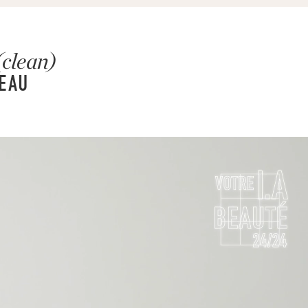
(clean)
PEAU