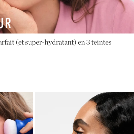
IMITÉE
asa Lopez x Oh My Cream est arrivé !