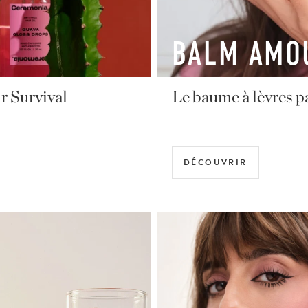
ÉDITION L
t) en 3 teintes
Le cabas de l’été C
DÉCOUVRIR