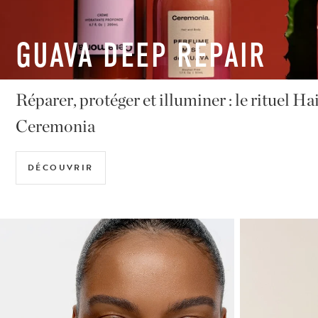
BALM AMOUR
Le baume à lèvres parfait (et super-hydratan
DÉCOUVRIR