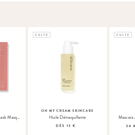
CULTE
CULTE
OH MY CREAM SKINCARE
Bio-Collagen Real Deep Mask Masque Hydrogel
Huile Démaquillante
Mascara A
DÈS
13 €
34 