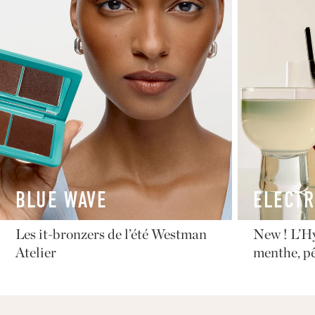
BLUE WAVE
ELECTR
Les it-bronzers de l’été Westman
New ! L’H
Atelier
menthe, pê