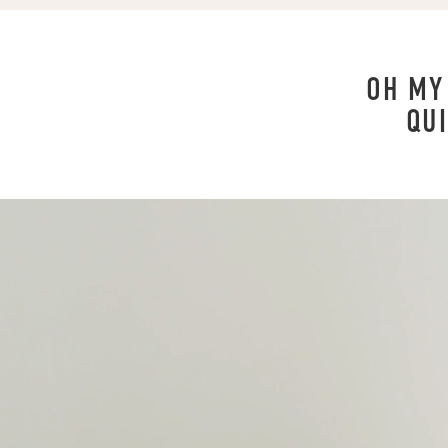
OH MY
QUI