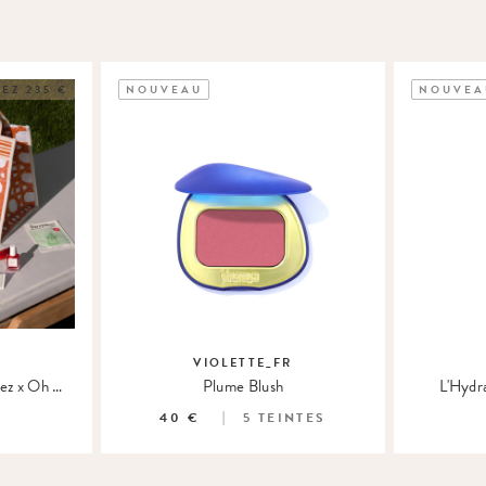
EZ 235 €
NOUVEAU
NOUVEA
M
VIOLETTE_FR
Le Cabas de l'Été Casa Lopez x Oh My Cream
Plume Blush
L'Hydr
40 €
5
TEINTES