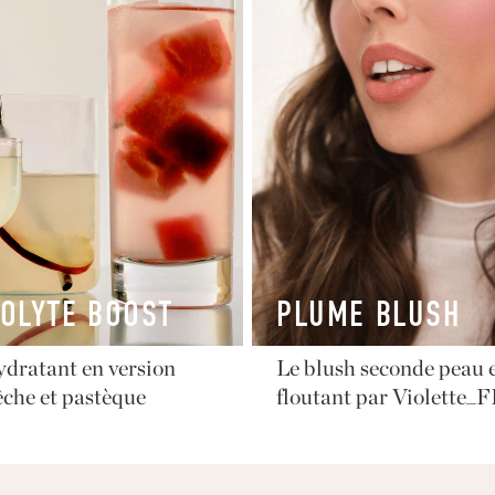
OLYTE BOOST
PLUME BLUSH
ydratant en version
Le blush seconde peau e
che et pastèque
floutant par Violette_