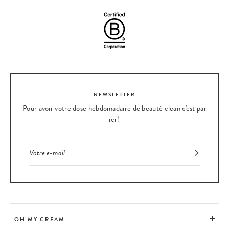
shampoings, masques et soins ciblés pour les cheveux secs, colorés,
normaux ou fins.
NEWSLETTER
Pour avoir votre dose hebdomadaire de beauté clean c'est par
ici !
OH MY CREAM