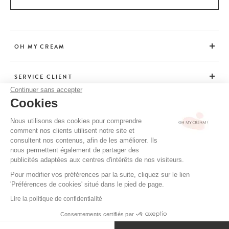
OH MY CREAM
SERVICE CLIENT
Continuer sans accepter
Cookies
CONSEILS
Nous utilisons des cookies pour comprendre
comment nos clients utilisent notre site et
consultent nos contenus, afin de les améliorer. Ils
CGV / CGU
nous permettent également de partager des
MENTIONS LÉGALES
publicités adaptées aux centres d'intérêts de nos visiteurs.
POLITIQUE DE CONFIDENTIALITÉ
Pour modifier vos préférences par la suite, cliquez sur le lien
'Préférences de cookies' situé dans le pied de page.
CRÉDITS
Lire la politique de confidentialité
Consentements certifiés par
AJOUTER AU PANIER
75 €