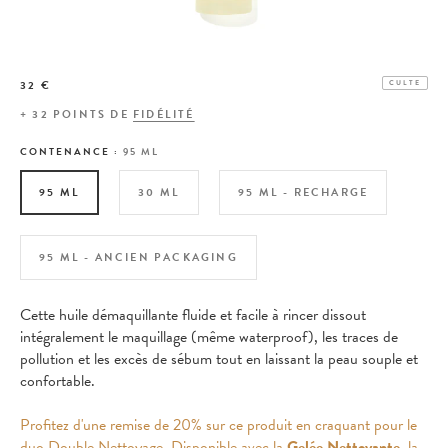
32 €
CULTE
+
32
POINTS DE
FIDÉLITÉ
CONTENANCE :
95 ML
95 ML
30 ML
95 ML - RECHARGE
95 ML - ANCIEN PACKAGING
Cette huile démaquillante fluide et facile à rincer dissout
intégralement le maquillage (même waterproof), les traces de
pollution et les excès de sébum tout en laissant la peau souple et
confortable.
Profitez d'une remise de 20% sur ce produit en craquant pour le
duo Double Nettoyage. Disponible avec la
Gelée Nettoyante
, la