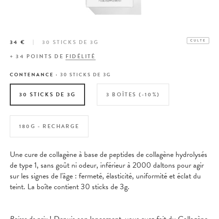
34 €
30 STICKS DE 3G
CULTE
+
34
POINTS DE
FIDÉLITÉ
CONTENANCE :
30 STICKS DE 3G
30 STICKS DE 3G
3 BOÎTES (-10%)
180G - RECHARGE
Une cure de collagène à base de peptides de collagène hydrolysés
de type 1, sans goût ni odeur, inférieur à 2000 daltons pour agir
sur les signes de l'âge : fermeté, élasticité, uniformité et éclat du
teint. La boîte contient 30 sticks de 3g.
Baisse de prix
! Depuis son lancement, vous avez fait du Collagène