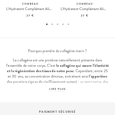
COMBEAU
COMBEAU
L'Hydratant Complément Alimentaire aux Électrolytes Fruits Rouges
L'Hydratant Complément Alimentaire aux Électrolytes Citron Concombre
27 €
27 €
Pourquoi prendre du collagène marin ?
Le collagène est une protéine naturellement présente dans
l’ensemble de notre corps. C’est
le collagène qui assure l’élasticité
et la régénération des tissus de notre peau
. Cependant, entre 25
et 30 ans, sa concentration diminue, entraînant ainsi
l’apparition
des premiers signes de vieillissement cutané
: un teint terne, des
traits plus marqués, des rides ou ridules localisées et une peau qui
LIRE PLUS
récupère moins vite. Que faire pour combler cette perte ? Se
tourner vers une routine adaptée ou
une cure de collagène marin
pour booster notre production interne, tout en ciblant sur les
différents signes du vieillissement de la peau. On trouve
PAIEMENT SÉCURISÉ
régulièrement du collagène dans des crèmes hydratantes, des