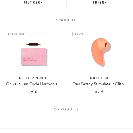
FILTRER
TRIER
2
PRODUITS
EXCLU WEB
CULTE
ATELIER NUBIO
BOUCHE BÉE
On veut... un Cycle Harmonieux
Ona Sextoy Stimulateur Clitoridien
39 €
89 €
2
PRODUITS