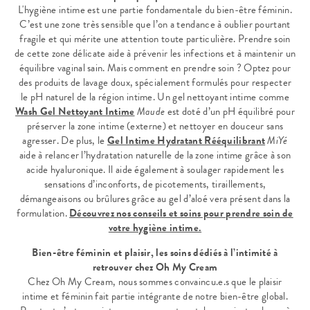
L'hygiène intime est une partie fondamentale du bien-être féminin.
C’est une zone très sensible que l’on a tendance à oublier pourtant
fragile et qui mérite une attention toute particulière. Prendre soin
de cette zone délicate aide à prévenir les infections et à maintenir un
équilibre vaginal sain. Mais comment en prendre soin ? Optez pour
des produits de lavage doux, spécialement formulés pour respecter
le pH naturel de la région intime. Un gel nettoyant intime comme
Wash Gel Nettoyant Intime
Maude
est doté d’un pH équilibré pour
préserver la zone intime (externe) et nettoyer en douceur sans
agresser. De plus, le
Gel Intime Hydratant Rééquilibrant
MiYé
aide à relancer l’hydratation naturelle de la zone intime grâce à son
acide hyaluronique. Il aide également à soulager rapidement les
sensations d’inconforts, de picotements, tiraillements,
démangeaisons ou brûlures grâce au gel d’aloé vera présent dans la
formulation.
Découvrez nos conseils et soins pour prendre soin de
votre hygiène intime.
Bien-être féminin et plaisir, les soins dédiés à l’intimité à
retrouver chez Oh My Cream
Chez Oh My Cream, nous sommes convaincu.e.s que le plaisir
intime et féminin fait partie intégrante de notre bien-être global.