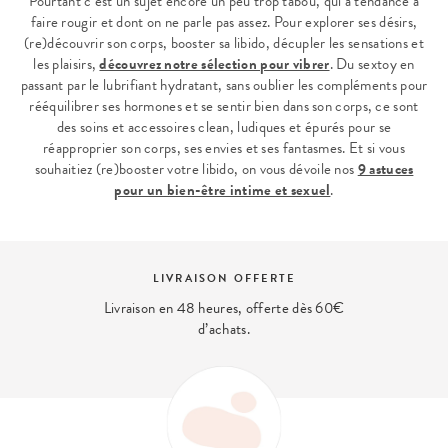
Pourtant c’est un sujet encore un peu trop tabou, qui a tendance à
faire rougir et dont on ne parle pas assez. Pour explorer ses désirs,
(re)découvrir son corps, booster sa libido, décupler les sensations et
les plaisirs,
découvrez notre sélection pour vibrer
. Du sextoy en
passant par le lubrifiant hydratant, sans oublier les compléments pour
rééquilibrer ses hormones et se sentir bien dans son corps, ce sont
des soins et accessoires clean, ludiques et épurés pour se
réapproprier son corps, ses envies et ses fantasmes. Et si vous
souhaitiez (re)booster votre libido, on vous dévoile nos
9 astuces
pour un bien-être intime et sexuel
.
LIVRAISON OFFERTE
Livraison en 48 heures, offerte dès 60€
d’achats.