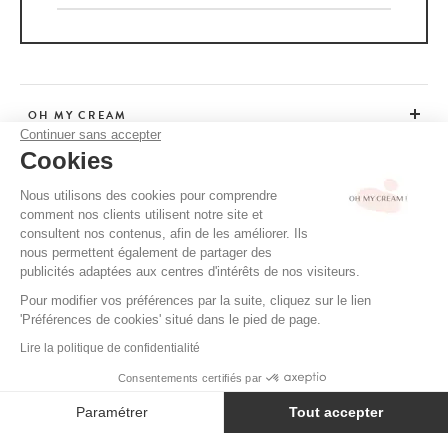
OH MY CREAM
Continuer sans accepter
Cookies
SERVICE CLIENT
Nous utilisons des cookies pour comprendre
comment nos clients utilisent notre site et
CONSEILS
consultent nos contenus, afin de les améliorer. Ils
nous permettent également de partager des
publicités adaptées aux centres d'intérêts de nos visiteurs.
Pour modifier vos préférences par la suite, cliquez sur le lien
CGV / CGU
'Préférences de cookies' situé dans le pied de page.
MENTIONS LÉGALES
Lire la politique de confidentialité
POLITIQUE DE CONFIDENTIALITÉ
Consentements certifiés par
CRÉDITS
Paramétrer
Tout accepter
Axeptio consent
Plateforme de Gestion du Consentement : Personnalisez vos Option