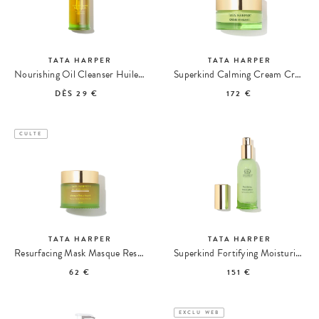
TATA HARPER
TATA HARPER
Nourishing Oil Cleanser Huile Nettoyante Nourrissante
Superkind Calming Cream Crème Hydratante Apaisante
DÈS
29 €
172 €
CULTE
TATA HARPER
TATA HARPER
Resurfacing Mask Masque Resurfaçant Eclat
Superkind Fortifying Moisturizer Hydratant Fortifiant
62 €
151 €
EXCLU WEB