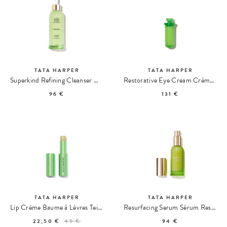
TATA HARPER
TATA HARPER
Superkind Refining Cleanser Nettoyant Affinant
Restorative Eye Cream Crème Contour des Yeux Recharge
96 €
131 €
TATA HARPER
TATA HARPER
Lip Crème Baume à Lèvres Teinté
Resurfacing Serum Sérum Resurfaçant Eclat
22,50 €
45 €
94 €