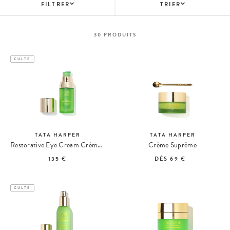
FILTRER
TRIER
30
PRODUITS
CULTE
TATA HARPER
TATA HARPER
Restorative Eye Cream Crème Réparatrice Yeux
Crème Suprême
135 €
DÈS
69 €
CULTE