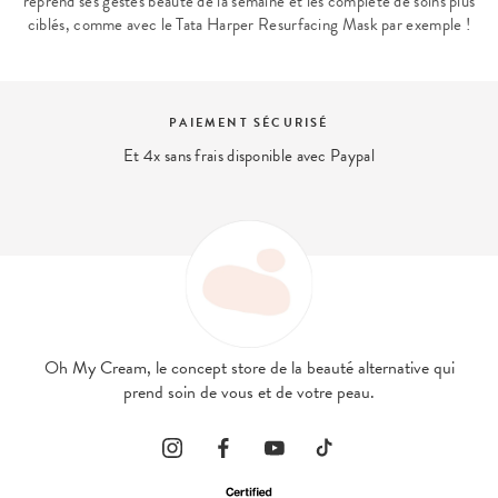
reprend ses gestes beauté de la semaine et les complète de soins plus
ciblés, comme avec le Tata Harper Resurfacing Mask par exemple !
CURISÉ
EXPERT BEAU
ible avec Paypal
Nous répondons à vos que
contact@ohmycre
Oh My Cream, le concept store de la beauté alternative qui
prend soin de vous et de votre peau.