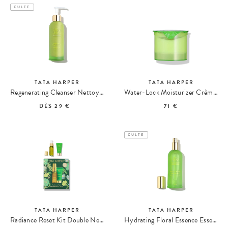
CULTE
TATA HARPER
TATA HARPER
Regenerating Cleanser Nettoyant Régénérant
Water-Lock Moisturizer Crème Ultra-Hydratante Recharge
DÈS
29 €
71 €
CULTE
TATA HARPER
TATA HARPER
Radiance Reset Kit Double Nettoyage
Hydrating Floral Essence Essence Florale Hydratante