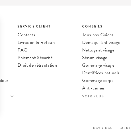
SERVICE CLIENT
CONSEILS
Contacts
Tous nos Guides
Livraison & Retours
Démaquillant visage
FAQ
Nettoyant visage
Paiement Sécurisé
Sérum visage
Droit de rétractation
Gommage visage
Dentifrices naturels
deur
Gommage corps
Anti-cernes
Nos meilleures astuces b
VOIR PLUS
s Options
CGV / CGU
MENT
ètres de confidentialité, en garantissant la conformité avec le