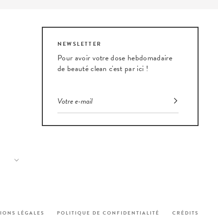
NEWSLETTER
Pour avoir votre dose hebdomadaire
de beauté clean c'est par ici !
eauté
IONS LÉGALES
POLITIQUE DE CONFIDENTIALITÉ
CRÉDITS
s réglementations. Personnalisez vos préférences pour contrôler