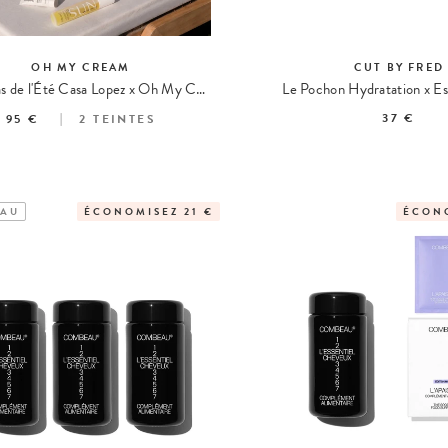
OH MY CREAM
CUT BY FRED
Le Cabas de l'Été Casa Lopez x Oh My Cream
Le Pochon Hydratation x Es
37 €
95 €
2
TEINTES
AU
ÉCONOMISEZ 21 €
ÉCONO