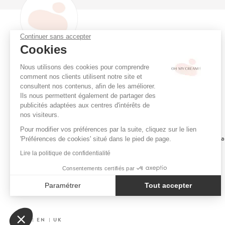
Continuer sans accepter
OH MY CREAM
Cookies
Oh My Cream, le concept store
Programme de fidélité
Nous utilisons des cookies pour comprendre
de la beauté alternative qui prend
Consultation en ligne
comment nos clients utilisent notre site et
soin de vous et de votre peau.
Réserver un soin
consultent nos contenus, afin de les améliorer.
Ils nous permettent également de partager des
Boutiques
publicités adaptées aux centres d'intérêts de
Menu Soins Cabine
nos visiteurs.
Cartes Cadeaux
Pour modifier vos préférences par la suite, cliquez sur le lien
Le Programme Ambassa
'Préférences de cookies' situé dans le pied de page.
Le Concept
Lire la politique de confidentialité
Chartes de Sélection
VOIR PLUS
Consentements certifiés par
Nos Engagements
Paramétrer
Tout accepter
Recrutement
Axeptio consent
Plateforme de Gestion du Consentement : Personnalisez vo
Affiliation
FR
EN
UK
Notre plateforme vous permet d'adapter et de gérer vos param