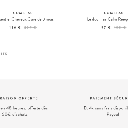
COMBEAU
COMBEAU
sentiel Cheveux Cure de 3 mois
Le duo Hair Calm Rééqu
186 €
207 €
97 €
108 €
ITS
VRAISON OFFERTE
PAIEMENT SÉCUR
 en 48 heures, offerte dès
Et 4x sans frais disponi
60€ d’achats.
Paypal