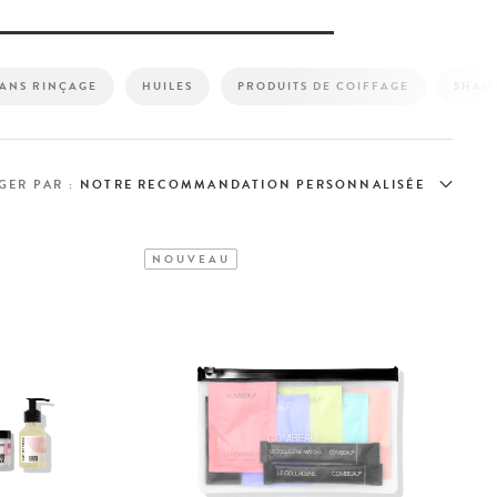
SANS RINÇAGE
HUILES
PRODUITS DE COIFFAGE
SHAM
GER PAR :
NOUVEAU