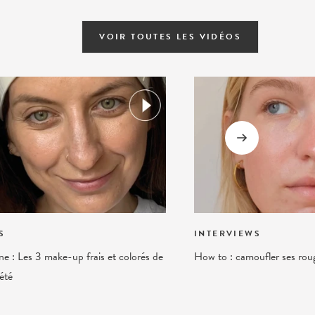
VOIR TOUTES LES VIDÉOS
S
INTERVIEWS
e : Les 3 make-up frais et colorés de
How to : camoufler ses ro
'été