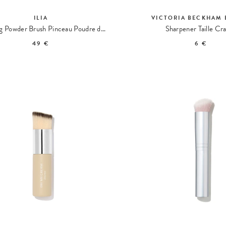
ILIA
VICTORIA BECKHAM 
Finishing Powder Brush Pinceau Poudre de Finition
Sharpener Taille Cr
49 €
6 €