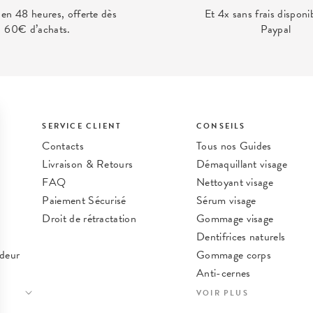
 en 48 heures, offerte dès
Et 4x sans frais disponi
60€ d’achats.
Paypal
SERVICE CLIENT
CONSEILS
Contacts
Tous nos Guides
Livraison & Retours
Démaquillant visage
FAQ
Nettoyant visage
Paiement Sécurisé
Sérum visage
Droit de rétractation
Gommage visage
Dentifrices naturels
deur
Gommage corps
Anti-cernes
Nos meilleures astuces b
VOIR PLUS