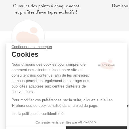
Cumulez des points à chaque achat
Livraison
et profitez d’avantages exclusifs !
Continuer sans accepter
OH MY CREAM
Cookies
Oh My Cream, le concept store
Programme de fidélité
Nous utilisons des cookies pour comprendre
de la beauté alternative qui prend
Consultation en ligne
comment nos clients utilisent notre site et
soin de vous et de votre peau.
Réserver un soin
consultent nos contenus, afin de les améliorer.
Ils nous permettent également de partager des
Boutiques
publicités adaptées aux centres d'intérêts de
Menu Soins Cabine
nos visiteurs.
Cartes Cadeaux
Pour modifier vos préférences par la suite, cliquez sur le lien
Le Programme Ambassa
'Préférences de cookies' situé dans le pied de page.
Le Concept
Lire la politique de confidentialité
Chartes de Sélection
VOIR PLUS
Consentements certifiés par