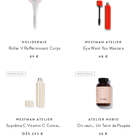
HOLIDERMIE
WESTMAN ATELIER
Roller V Raffermissant Corps
Eye Want You Mascara
69 €
48 €
NOUVEAU
NOUVEAU
WESTMAN ATELIER
ATELIER NUBIO
Suprême C Vitamin C Concentrate
On veut... Un Teint de Poupée
DÈS
295 €
36 €