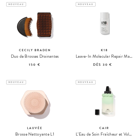
NOUVEAU
NOUVEAU
CECILY BRADEN
K18
Duo de Brosses Drainantes
Leave-In Molecular Repair Masque Cheveux
150 €
DÈS
30 €
NOUVEAU
NOUVEAU
LAUVÉE
CAIR
Brosse Nettoyante L1
L’Eau de Soin Fraîcheur et Volume