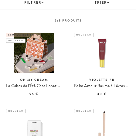
FILTRER
TRIER
265
PRODUITS
ÉCONOMISEZ 235 €
NOUVEAU
NOUVEAU
OH MY CREAM
VIOLETTE_FR
Le Cabas de l'Été Casa Lopez x Oh My Cream
Balm Amour Baume à Lèvres Teinté
95 €
30 €
NOUVEAU
NOUVEAU