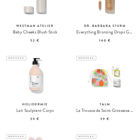
WESTMAN ATELIER
DR. BARBARA STURM
Baby Cheeks Blush Stick
Everything Bronzing Drops Gouttes Bronzantes
52 €
140 €
NOUVEAU
NOUVEAU
HOLIDERMIE
TALM
Lait Sculptant Corps
La Trousse de Soins Grossesse & Post-Partum Make My Lemonade x Talm
59 €
59 €
NOUVEAU
NOUVEAU