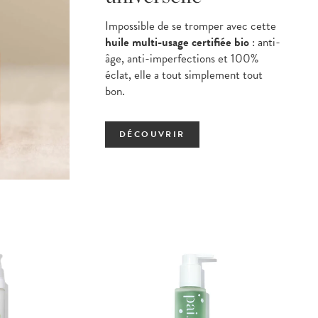
Impossible de se tromper avec cette
huile multi-usage certifiée bio
: anti-
âge, anti-imperfections et 100%
éclat, elle a tout simplement tout
bon.
DÉCOUVRIR