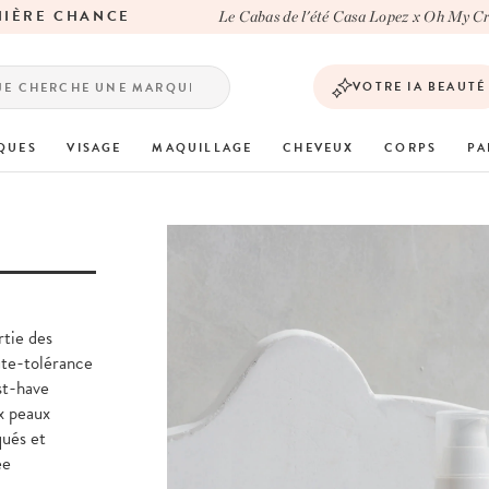
RE CHANCE
Le Cabas de l'été Casa Lopez x Oh My Cream
VOTRE IA BEAUTÉ
QUES
VISAGE
MAQUILLAGE
CHEVEUX
CORPS
PA
rtie des
ute-tolérance
st-have
x peaux
qués et
ee