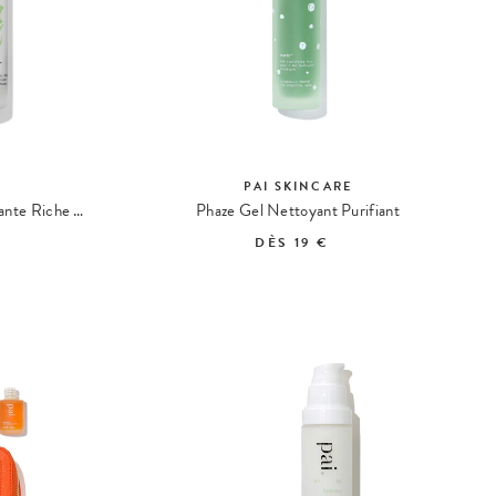
E
PAI SKINCARE
Salvation Jane Crème Hydratante Riche aux Omégas
Phaze Gel Nettoyant Purifiant
DÈS
19 €