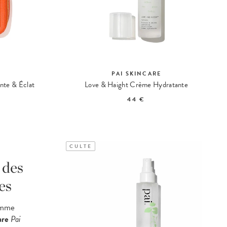
E
PAI SKINCARE
ante & Éclat
Love & Haight Crème Hydratante
44 €
CULTE
 des
es
amme
are
Pai