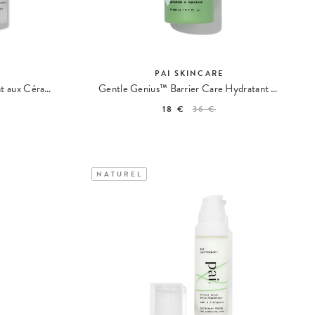
E
PAI SKINCARE
Instant Kalmer Sérum Apaisant aux Céramides
Gentle Genius™ Barrier Care Hydratant Peau Humide
18 €
36 €
NATUREL