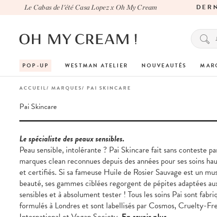
DERNIÈ
Le Cabas de l'été Casa Lopez x Oh My Cream
POP-UP
WESTMAN ATELIER
NOUVEAUTÉS
MAR
ACCUEIL
MARQUES
PAI SKINCARE
Pai Skincare
Le spécialiste des peaux sensibles.
Peau sensible, intolérante ? Pai Skincare fait sans conteste pa
marques clean reconnues depuis des années pour ses soins ha
et certifiés. Si sa fameuse Huile de Rosier Sauvage est un mu
beauté, ses gammes ciblées regorgent de pépites adaptées au
sensibles et à absolument tester ! Tous les soins Pai sont fabri
formulés à Londres et sont labellisés par Cosmos, Cruelty-Fr
International et Vegan Society.
En savoir plus...