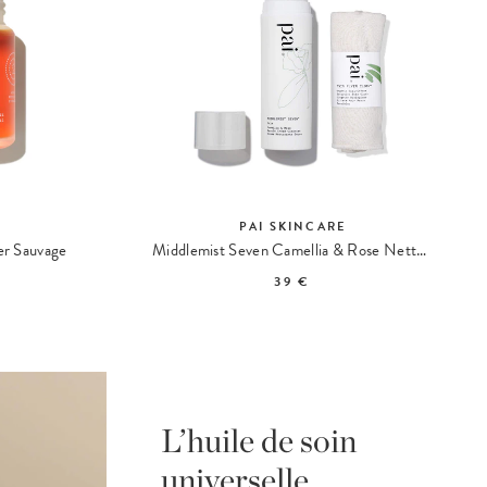
E
PAI SKINCARE
er Sauvage
Middlemist Seven Camellia & Rose Nettoyant Doux
39 €
L’huile de soin
universelle