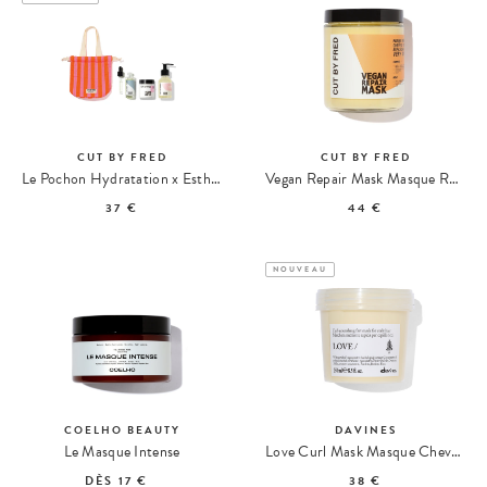
CUT BY FRED
CUT BY FRED
Le Pochon Hydratation x Esther Jolivet
Vegan Repair Mask Masque Réparateur
37 €
44 €
NOUVEAU
COELHO BEAUTY
DAVINES
Le Masque Intense
Love Curl Mask Masque Cheveux Bouclés de Couleur
DÈS
17 €
38 €