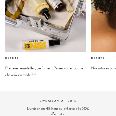
BEAUTÉ
BEAUTÉ
Préparer, ensoleiller, parfumer… Passez votre routine
Nos astuces pour
cheveux en mode été
RTE
PAIEMENT SÉCURIS
erte dès 60€
Et 4x sans frais disponible av