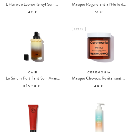
L'Huile de Leonor Greyl Soin Avant-Shampoing
Masque Régénérant à l'Huile de Figue de Barbarie
42 €
51 €
CULTE
CAIR
CEREMONIA
Le Sérum Fortifiant Soin Avant Shampoing
Masque Cheveux Revitalisant Mascarilla de Babassu
DÈS
58 €
40 €