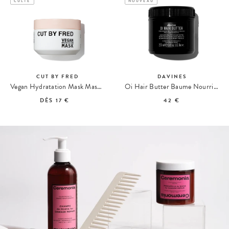
CULTE
NOUVEAU
CUT BY FRED
DAVINES
Vegan Hydratation Mask Masque Hydratant
Oi Hair Butter Baume Nourrissant
DÈS
17 €
42 €