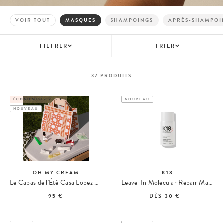
VOIR TOUT
MASQUES
SHAMPOINGS
APRÈS-SHAMPOI
FILTRER
TRIER
37
PRODUITS
ÉCONOMISEZ 235 €
NOUVEAU
NOUVEAU
OH MY CREAM
K18
Le Cabas de l'Été Casa Lopez x Oh My Cream
Leave-In Molecular Repair Masque Cheveux
95 €
DÈS
30 €