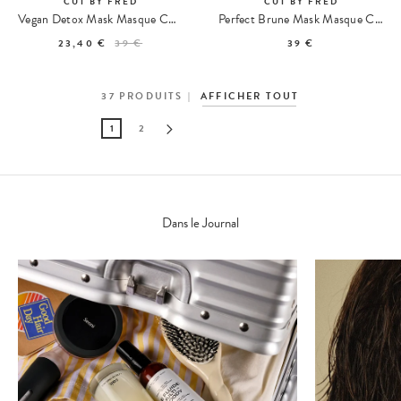
CUT BY FRED
CUT BY FRED
Vegan Detox Mask Masque Cheveux Détoxifiant
Perfect Brune Mask Masque Cheveux Bruns
23,40 €
39 €
39 €
37
PRODUITS
AFFICHER TOUT
1
2
Dans le Journal