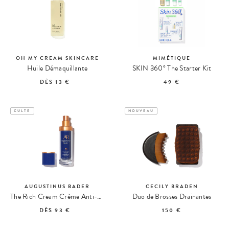
OH MY CREAM SKINCARE
MIMÉTIQUE
Huile Démaquillante
SKIN 360° The Starter Kit
DÈS
13 €
49 €
CULTE
NOUVEAU
AUGUSTINUS BADER
CECILY BRADEN
The Rich Cream Crème Anti-Âge Riche
Duo de Brosses Drainantes
DÈS
93 €
150 €