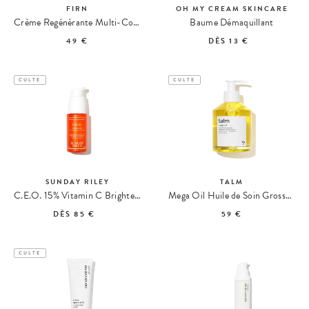
FIRN
OH MY CREAM SKINCARE
Crème Regénérante Multi-Corrective
Baume Démaquillant
49 €
DÈS
13 €
CULTE
CULTE
SUNDAY RILEY
TALM
C.E.O. 15% Vitamin C Brightening Serum Éclaircissant
Mega Oil Huile de Soin Grossesse & Post-Partum Format Jumbo
DÈS
85 €
59 €
CULTE