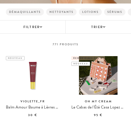
DÉMAQUILLANTS
NETTOYANTS
LOTIONS
SÉRUMS
FILTRER
TRIER
771
PRODUITS
NOUVEAU
ÉCONOMISEZ 235 €
NOUVEAU
VIOLETTE_FR
OH MY CREAM
Balm Amour Baume à Lèvres Teinté
Le Cabas de l'Été Casa Lopez x Oh My Cream
30 €
95 €