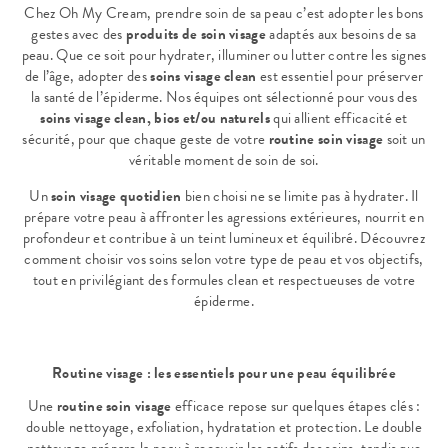
Chez Oh My Cream, prendre soin de sa peau c’est adopter les bons
gestes avec des
produits de soin visage
adaptés aux besoins de sa
peau. Que ce soit pour hydrater, illuminer ou lutter contre les signes
de l’âge, adopter des
soins visage clean
est essentiel pour préserver
la santé de l’épiderme. Nos équipes ont sélectionné pour vous des
soins visage clean, bios et/ou naturels
qui allient efficacité et
sécurité, pour que chaque geste de votre
routine soin visage
soit un
véritable moment de soin de soi.
Un
soin visage quotidien
bien choisi ne se limite pas à hydrater. Il
prépare votre peau à affronter les agressions extérieures, nourrit en
profondeur et contribue à un teint lumineux et équilibré. Découvrez
comment choisir vos soins selon votre type de peau et vos objectifs,
tout en privilégiant des formules clean et respectueuses de votre
épiderme.
Routine visage : les essentiels pour une peau équilibrée
Une
routine soin visage
efficace repose sur quelques étapes clés :
double nettoyage, exfoliation, hydratation et protection. Le double