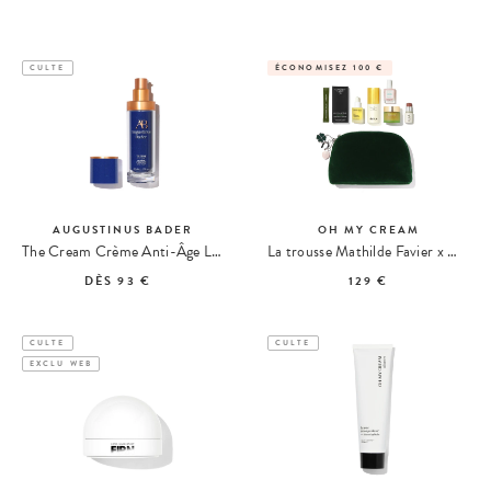
CULTE
ÉCONOMISEZ 100 €
AUGUSTINUS BADER
OH MY CREAM
The Cream Crème Anti-Âge Légère
La trousse Mathilde Favier x Oh My Cream
DÈS
93 €
129 €
CULTE
CULTE
EXCLU WEB