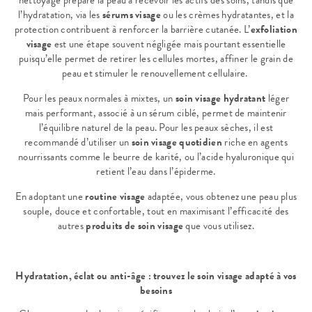
nettoyage prépare la peau à recevoir les actifs des soins, tandis que
l’hydratation, via les
sérums visage
ou les crèmes hydratantes, et la
protection contribuent à renforcer la barrière cutanée. L’
exfoliation
visage
est une étape souvent négligée mais pourtant essentielle
puisqu’elle permet de retirer les cellules mortes, affiner le grain de
peau et stimuler le renouvellement cellulaire.
Pour les peaux normales à mixtes, un
soin visage hydratant
léger
mais performant, associé à un sérum ciblé, permet de maintenir
l’équilibre naturel de la peau. Pour les peaux sèches, il est
recommandé d’utiliser un
soin visage quotidien
riche en agents
nourrissants comme le beurre de karité, ou l’acide hyaluronique qui
retient l’eau dans l’épiderme.
En adoptant une
routine visage
adaptée, vous obtenez une peau plus
souple, douce et confortable, tout en maximisant l’efficacité des
autres
produits de soin visage
que vous utilisez.
Hydratation, éclat ou anti-âge : trouvez le soin visage adapté à vos
besoins