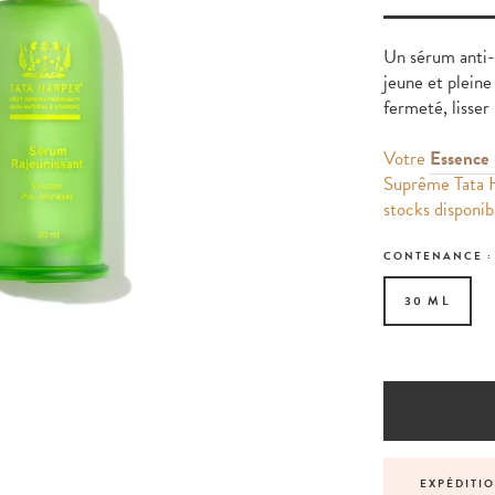
Un sérum anti-â
jeune et pleine
fermeté, lisser 
Votre
Essence 
Suprême Tata H
stocks disponib
CONTENANCE 
30 ML
NNALISÉS AVANT, PENDANT ET APRÈS VOTRE
EXPÉDITI