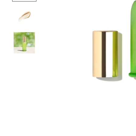
CONSEILS PERSO
ERTE DÈS 60€ D'ACHATS