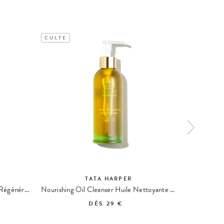
CULTE
EXCLU W
TATA HARPER
Regenerating Cleanser Nettoyant Régénérant
Nourishing Oil Cleanser Huile Nettoyante Nourrissante
DÈS
29 €