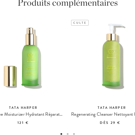
Produits complémentaires
CULTE
TATA HARPER
TATA HARPER
Repairative Moisturizer Hydratant Réparateur
121 €
DÈS
29 €