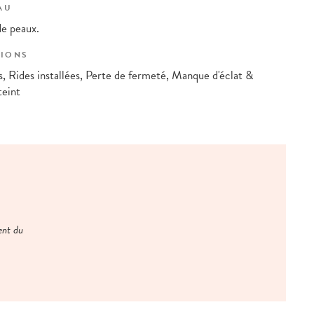
AU
de peaux.
IONS
, Rides installées, Perte de fermeté, Manque d'éclat &
teint
ent du