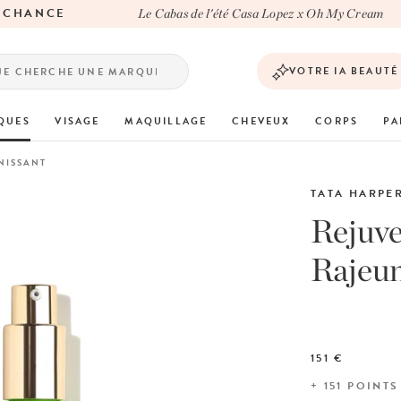
HANCE
Le Cabas de l'été Casa Lopez x Oh My Cream
VOTRE IA BEAUTÉ
QUES
VISAGE
MAQUILLAGE
CHEVEUX
CORPS
PA
NISSANT
TATA HARPE
Rejuv
Rajeun
151 €
+
151
POINTS