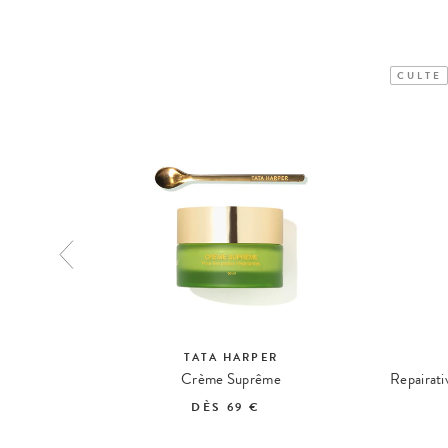
CULTE
TATA HARPER
açant Eclat
Crème Suprême
DÈS
69 €