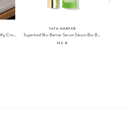
TATA HARPER
Le Cabas de l'Été Casa Lopez x Oh My Cream
Superkind Bio-Barrier Serum Sérum Bio-Barrière
Elixir 
162 €