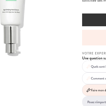
sollicitée des 
NT EN 4X SANS FRAIS AVEC PAYPAL
VOTRE EXPER
Une question su
Quels sont 
Comment ce 
Faire mon d