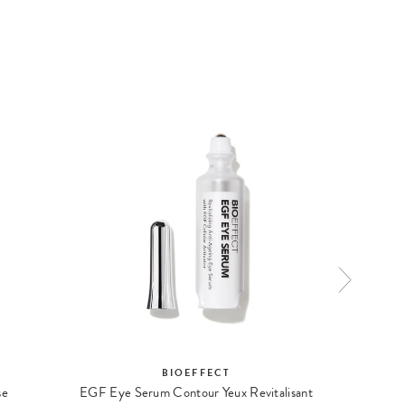
BIOEFFECT
se
EGF Eye Serum Contour Yeux Revitalisant
Facial C