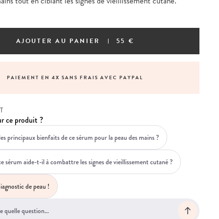
mains tout en ciblant les signes de vieillissement cutané.
AJOUTER AU PANIER
55 €
LIVRAISON OFFERTE DÈS 60€ D'ACHATS
T
r ce produit ?
les principaux bienfaits de ce sérum pour la peau des mains ?
sérum aide-t-il à combattre les signes de vieillissement cutané ?
iagnostic de peau !