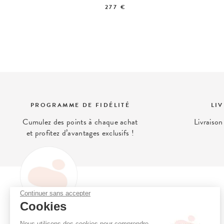
277 €
PROGRAMME DE FIDÉLITÉ
LI
Cumulez des points à chaque achat
Livraison
et profitez d’avantages exclusifs !
Continuer sans accepter
OH MY CREAM
Cookies
Oh My Cream, le concept store
Programme de fidélité
Nous utilisons des cookies pour comprendre