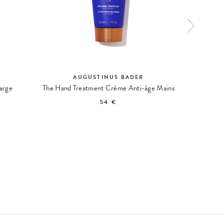
AUGUSTINUS BADER
S
arge
The Hand Treatment Crème Anti-âge Mains
Hand C
54 €