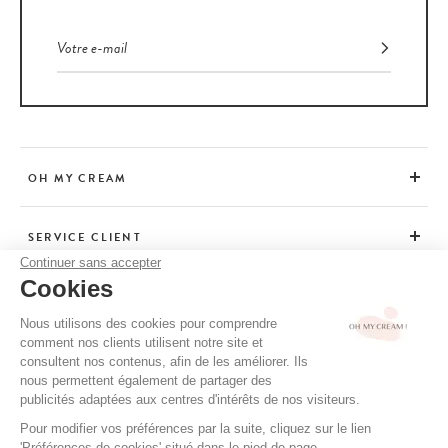
OH MY CREAM
SERVICE CLIENT
Continuer sans accepter
Cookies
CONSEILS
Nous utilisons des cookies pour comprendre
comment nos clients utilisent notre site et
consultent nos contenus, afin de les améliorer. Ils
CGV / CGU
nous permettent également de partager des
MENTIONS LÉGALES
publicités adaptées aux centres d'intérêts de nos visiteurs.
POLITIQUE DE CONFIDENTIALITÉ
Pour modifier vos préférences par la suite, cliquez sur le lien
'Préférences de cookies' situé dans le pied de page.