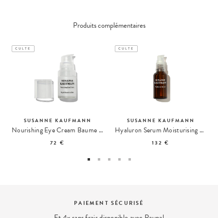
Produits complémentaires
CULTE
CULTE
SUSANNE KAUFMANN
SUSANNE KAUFMANN
Nourishing Eye Cream Baume Contour des Yeux
Hyaluron Serum Moisturising Sérum Hydratant
72 €
132 €
 SÉCURISÉ
EXPERT B
sponible avec Paypal
Nous répondons à vos