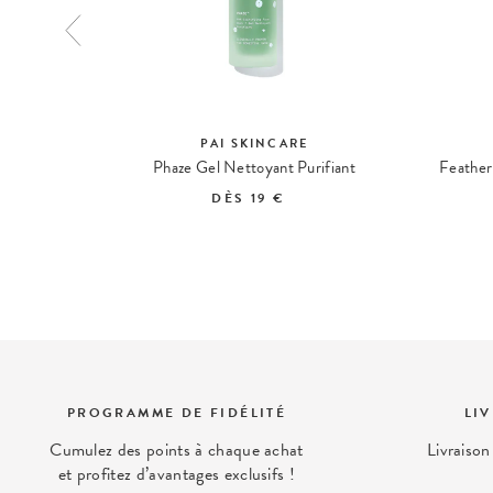
PAI SKINCARE
Taches
Phaze Gel Nettoyant Purifiant
Feathe
DÈS
19 €
PROGRAMME DE FIDÉLITÉ
LI
Cumulez des points à chaque achat
Livraison
et profitez d’avantages exclusifs !