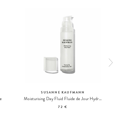
SUSANNE KAUFMANN
e
Moisturising Day Fluid Fluide de Jour Hydratant
Bonne Nu
72 €