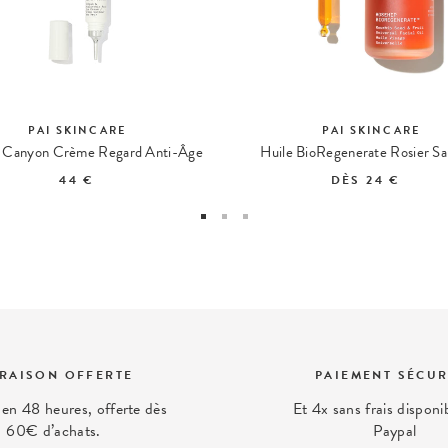
PAI SKINCARE
PAI SKINCARE
r Canyon Crème Regard Anti-Âge
Huile BioRegenerate Rosier S
44 €
DÈS
24 €
VRAISON OFFERTE
PAIEMENT SÉCUR
 en 48 heures, offerte dès
Et 4x sans frais disponi
60€ d’achats.
Paypal