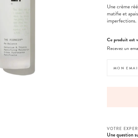
Une crème rééqu
matifie et apais
imperfections.
Ce produit est v
Recevez un email
NT EN 4X SANS FRAIS AVEC PAYPAL
VOTRE EXPER
Une question su