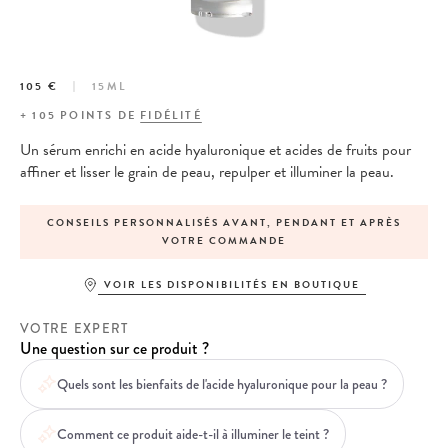
105 €
15ML
+
105
POINTS DE
FIDÉLITÉ
Un sérum enrichi en acide hyaluronique et acides de fruits pour
affiner et lisser le grain de peau, repulper et illuminer la peau.
T, PENDANT ET APRÈS
EXPÉDITION LE JOUR-MÊME POUR T
ANDE
PASSÉE AVANT 13H
VOIR LES DISPONIBILITÉS EN BOUTIQUE
VOTRE EXPERT
Une question sur ce produit ?
Quels sont les bienfaits de l'acide hyaluronique pour la peau ?
Comment ce produit aide-t-il à illuminer le teint ?