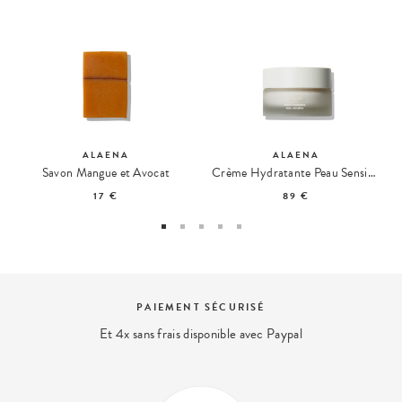
ALAENA
ALAENA
Savon Mangue et Avocat
Crème Hydratante Peau Sensible
17 €
89 €
MENT SÉCURISÉ
EXPE
is disponible avec Paypal
Nous répondons 
contact@