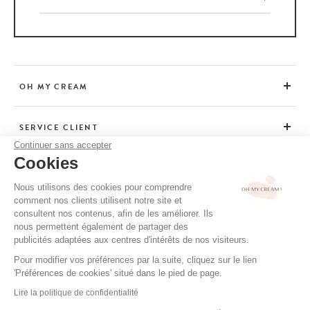
correctement appliquée et absorbée par la peau. L’astuce infaillible ?
Toujours l’utiliser au sortir de la douche : l’humidité et la chaleur
faciliteront grandement son absorption.
OH MY CREAM
SERVICE CLIENT
Continuer sans accepter
Cookies
CONSEILS
Nous utilisons des cookies pour comprendre
comment nos clients utilisent notre site et
consultent nos contenus, afin de les améliorer. Ils
CGV / CGU
nous permettent également de partager des
MENTIONS LÉGALES
publicités adaptées aux centres d'intérêts de nos visiteurs.
POLITIQUE DE CONFIDENTIALITÉ
Pour modifier vos préférences par la suite, cliquez sur le lien
'Préférences de cookies' situé dans le pied de page.
CRÉDITS
Lire la politique de confidentialité