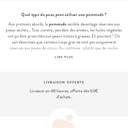
Quel type de peau peut utiliser une pommade ?
Aux premiers abords, la
pommade
semble davantage réservée aux
peaux sèches... Tout comme, pendant des années, les huiles végétales
ont pu être proscrites aux peaux mixtes à grasses. Et pourtant ! On
sait désormais que certains corps gras ne sont pas uniquement
réservés aux peaux de croco. Au contraire : plutôt que de vouloir
éliminer le sébum à tout prix à coups d’actifs asséchants, certaines
LIRE PLUS
huiles végétales notamment, vont mimer le sébum de la peau et
l’inciter à en produire moins. La
pommade
peut donc être utilisée
sans souci par les peaux mixtes à grasses, en limitant tout de même
son utilisation au soir ou à quelques jours dans la semaine. Calmante,
LIVRAISON OFFERTE
elle convient particulièrement bien aux peaux sensibles et/ou
irritées, voire totalement intolérantes.
Livraison en 48 heures, offerte dès 60€
d’achats.
Crème ou pommade hydratante : quelle différence ?
Si la
crème hydratante
est largement utilisée au quotidien, la
pommade
l’est moins. Sans doute parce qu’il faut plus la travailler
pour la faire pénétrer du fait de sa richesse… Une peau mixte à
grasse peut alors facilement briller si on applique la
pommade
la