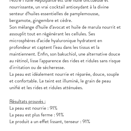
Notre Huile Repulpante est une huile onctueuse et
nourrissante, un vrai cocktail antioxydant à la divine
senteur d’huiles essentielles de pamplemousse,
bergamote, gingembre et cèdre.
Son mélange d’huile d’avocat et huile de marula nourrit et
assouplit tout en régénérant les cellules. Ses
microsphères d’acide hyaluronique hydratent en
profondeur et captent l’eau dans les tissus et la
maintiennent. Enfin, son bakuchiol, une alternative douce
au rétinol, lisse l'apparence des rides et ridules sans risque
d'irritation ou de sécheresse.
La peau est idéalement nourrie et réparée, douce, souple
et confortable. Le teint est illuminé, le grain de peau
unifié et les rides et ridules atténuées.
Résultats prouvés :
La peau est nourrie : 91%
La peau est plus ferme : 91%
Le produit a un effet lissant, tenseur : 91%