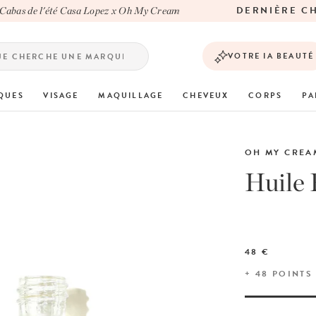
DERNIÈRE CHA
as de l'été Casa Lopez x Oh My Cream
VOTRE IA BEAUTÉ
QUES
VISAGE
MAQUILLAGE
CHEVEUX
CORPS
PA
OH MY CREA
Huile 
48 €
+
48
POINTS