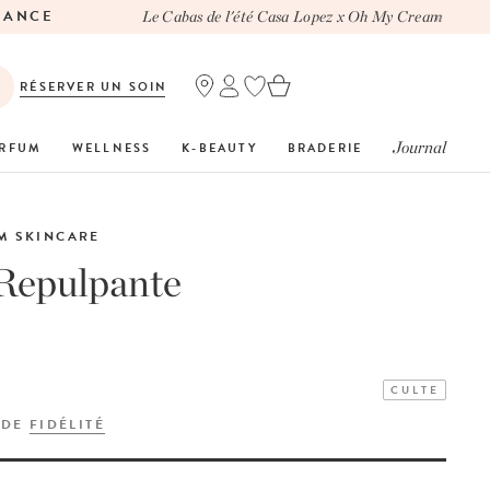
NCE
Le Cabas de l'été Casa Lopez x Oh My Cream
RÉSERVER UN SOIN
Journal
RFUM
WELLNESS
K-BEAUTY
BRADERIE
M SKINCARE
Repulpante
CULTE
 DE
FIDÉLITÉ