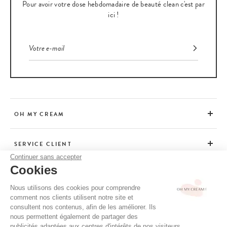
Pour avoir votre dose hebdomadaire de beauté clean c'est par
ici !
OH MY CREAM
SERVICE CLIENT
Continuer sans accepter
Cookies
CONSEILS
Nous utilisons des cookies pour comprendre
comment nos clients utilisent notre site et
consultent nos contenus, afin de les améliorer. Ils
CGV / CGU
nous permettent également de partager des
MENTIONS LÉGALES
publicités adaptées aux centres d'intérêts de nos visiteurs.