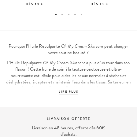
DÈS
13 €
DÈS
13 €
Pourquoi l’Huile Repulpante
Oh My Cream Skincare
peut changer
votre routine beauté ?
L’Huile Repulpante
Oh My Cream Skincare
a plus d’un tour dans son
flacon ! Cette
huile de soin
à la texture onctueuse et ultra-
nourrissante est idéale pour aider les peaux normales à sèches et
déshydratées, à capter et maintenir l’eau dans les tissus. Sa teneur en
antioxydants fait aussi d’elle un allié de taille pour les peaux urbaines
LIRE PLUS
désireuses de lutter contre les effets de la pollution, comme le teint
terne. Et grâce à son acide hyaluronique (molécule capable de
retenir 1000 fois son poids en eau), notre Huile Repulpante hydrate
et prévient des signes de l'âge ! Enfin, sa douce et divine fragrance
LIVRAISON OFFERTE
naturelle de pamplemousse, bergamote, gingembre et cèdre risque
bien de vous rendre accro...
Livraison en 48 heures, offerte dès 60€
d’achats.