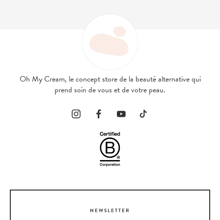
L’Huile Repulpante, un essentiel clean signé
Oh My Cream Skincare
Chez Oh My Cream, il nous tient à cœur de vous proposer les
meilleurs soins cleans possibles, afin que votre peau ne reçoive que
ce dont elle a
vraiment
besoin. Nous travaillons de fait avec une
multitude de marques qui abordent la beauté de la même façon que
nous le faisons. Pour autant, il était important pour nous de vous
proposer nos essentiels, simples et abordables pour vous aider à
Oh My Cream, le concept store de la beauté alternative qui
démarrer. C’est ainsi qu’est née
Oh My Cream Skincare
, une marque
prend soin de vous et de votre peau.
de beauté clean qui propose des produits basiques mais experts aux
formules intelligentes. Découvrez vite nos 3 gestes essentiels – le
double nettoyage, l’exfoliation douce et l’huile de soin - pour
retrouver une peau belle et saine !
NEWSLETTER