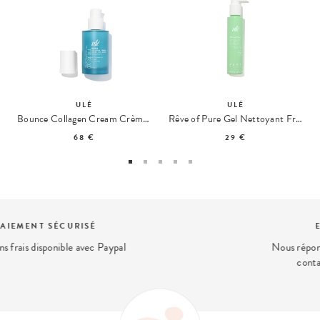
ULÉ
ULÉ
Bounce Collagen Cream Crème Collagène Repulpante
Rêve of Pure Gel Nettoyant Frais
68 €
29 €
EXPERT BEAUTÉ
Nous répondons à vos questions beauté
contact@ohmycream.com