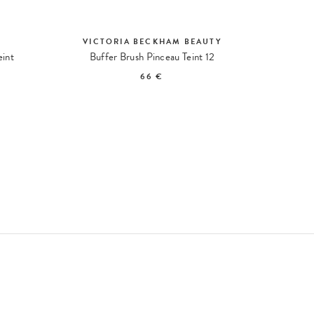
VICTORIA BECKHAM BEAUTY
eint
Buffer Brush Pinceau Teint 12
Sculp
66 €