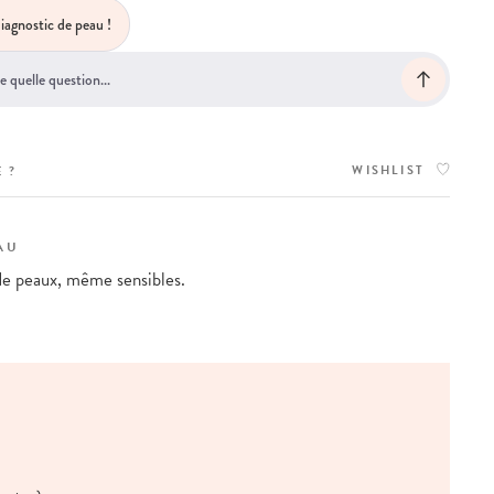
iagnostic de peau !
WISHLIST
 ?
AU
de peaux, même sensibles.