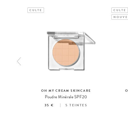
CULTE
CULTE
NOUVE
ARE
OH MY CREAM SKINCARE
O
Poudre Minérale SPF20
35 €
5
TEINTES