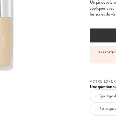
Un pinceau bise
appliquer avec 
les zones du vi
NNALISÉS AVANT, PENDANT ET APRÈS VOTRE
EXPÉDITI
COMMANDE
VOTRE EXPER
Une question su
Quel type de
Est-ce que c