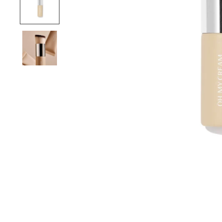
CONSEILS PERSO
ERTE DÈS 60€ D'ACHATS