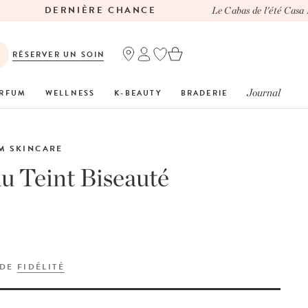
DERNIÈRE CHANCE
Le Cabas de l'été Casa L
RÉSERVER UN SOIN
Journal
RFUM
WELLNESS
K-BEAUTY
BRADERIE
M SKINCARE
u Teint Biseauté
 DE
FIDÉLITÉ