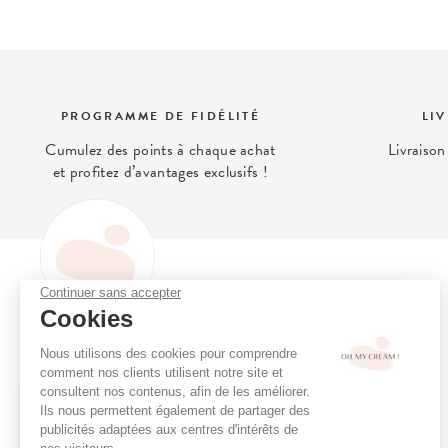
PROGRAMME DE FIDÉLITÉ
LI
Cumulez des points à chaque achat
Livraison
et profitez d’avantages exclusifs !
Continuer sans accepter
OH MY CREAM
Cookies
Oh My Cream, le concept store
Programme de fidélité
Nous utilisons des cookies pour comprendre
de la beauté alternative qui prend
Consultation en ligne
comment nos clients utilisent notre site et
soin de vous et de votre peau.
Réserver un soin
consultent nos contenus, afin de les améliorer.
Ils nous permettent également de partager des
Boutiques
LE CABAS DE L'ÉTÉ X CASA LOPEZ
publicités adaptées aux centres d'intérêts de
Menu Soins Cabine
Un sac aux imprimés graphiques,