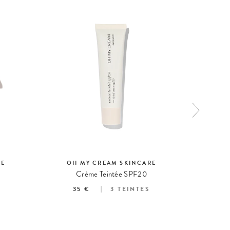
RE
OH MY CREAM SKINCARE
OH
Crème Teintée SPF20
35 €
3
TEINTES