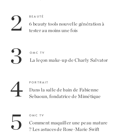
2
BEAUTÉ
6 beauty tools nouvelle génération à
tester au moins une fois
3
OMC TV
La leçon make-up de Charly Salvator
4
PORTRAIT
Dans la salle de bain de Fabienne
Sebaoun, fondatrice de Mimétique
5
OMC TV
Comment maquiller une peau mature
? Les astuces de Rose-Marie Swift