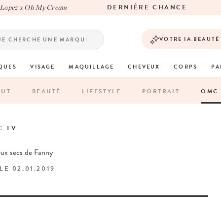
DERNIÈRE CHANCE
Lopez x Oh My Cream
VOTRE IA BEAUTÉ
QUES
VISAGE
MAQUILLAGE
CHEVEUX
CORPS
PA
OUT
BEAUTÉ
LIFESTYLE
PORTRAIT
OMC 
C TV
eux secs de Fanny
 LE
02.01.2019