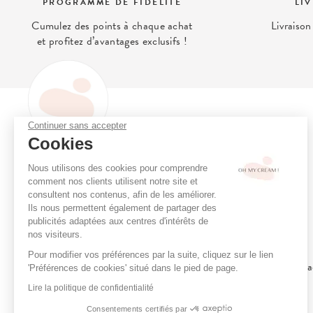
PROGRAMME DE FIDÉLITÉ
LI
Cumulez des points à chaque achat
Livraison
et profitez d’avantages exclusifs !
Continuer sans accepter
OH MY CREAM
Cookies
Oh My Cream, le concept store
Programme de fidélité
Nous utilisons des cookies pour comprendre
de la beauté alternative qui prend
Consultation en ligne
comment nos clients utilisent notre site et
soin de vous et de votre peau.
Réserver un soin
consultent nos contenus, afin de les améliorer.
Ils nous permettent également de partager des
Boutiques
publicités adaptées aux centres d'intérêts de
Menu Soins Cabine
nos visiteurs.
Cartes Cadeaux
Pour modifier vos préférences par la suite, cliquez sur le lien
Le Programme Ambassa
'Préférences de cookies' situé dans le pied de page.
Le Concept
Lire la politique de confidentialité
Chartes de Sélection
VOIR PLUS
Consentements certifiés par