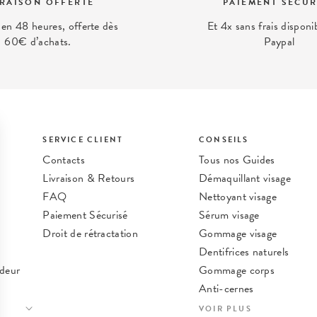
VRAISON OFFERTE
PAIEMENT SÉCUR
 en 48 heures, offerte dès
Et 4x sans frais disponi
60€ d’achats.
Paypal
SERVICE CLIENT
CONSEILS
Contacts
Tous nos Guides
Livraison & Retours
Démaquillant visage
FAQ
Nettoyant visage
Paiement Sécurisé
Sérum visage
Droit de rétractation
Gommage visage
Dentifrices naturels
deur
Gommage corps
Anti-cernes
Nos meilleures astuces b
VOIR PLUS