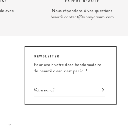
ISÉ
EXPERT BEAUTÉ
ble avec
Nous répondons à vos questions
beauté contact@ohmycream.com
NEWSLETTER
Pour avoir votre dose hebdomadaire
de beauté clean c'est par ici !
eauté