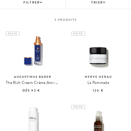
FILTRER
TRIER
5
PRODUITS
CULTE
CULTE
AUGUSTINUS BADER
HERVE HERAU
The Rich Cream Crème Anti-Âge Riche
La Pommade
DÈS
93 €
120 €
CULTE