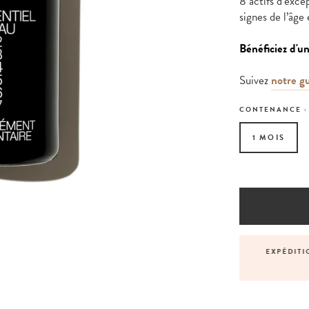
8
actifs d’excep
signes de l’âge
Bénéficiez d'u
Suivez
notre g
CONTENANCE 
1 MOIS
NNALISÉS AVANT, PENDANT ET APRÈS VOTRE
EXPÉDITI
COMMANDE