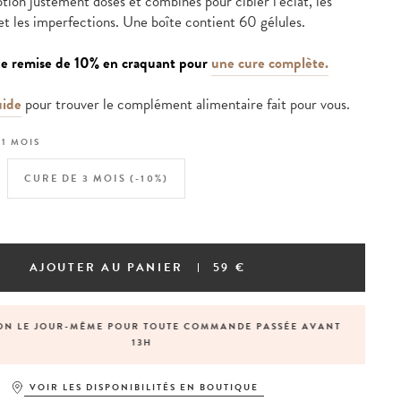
tion justement dosés et combinés pour cibler l’éclat, les
 et les imperfections. Une boîte contient 60 gélules.
ne remise de 10% en craquant pour
une cure complète.
uide
pour trouver le complément alimentaire fait pour vous.
:
1 MOIS
CURE DE 3 MOIS (-10%)
AJOUTER AU PANIER
59 €
ON LE JOUR-MÊME POUR TOUTE COMMANDE PASSÉE AVANT
13H
VOIR LES DISPONIBILITÉS EN BOUTIQUE