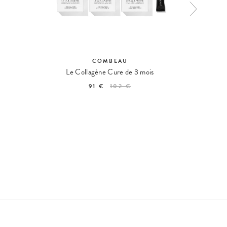
COMBEAU
Le Collagène Cure de 3 mois
L'Hy
91 €
102 €