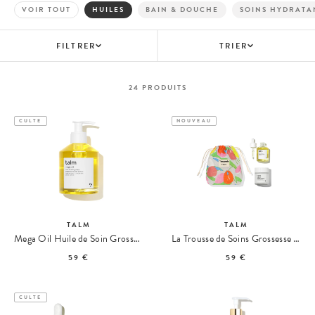
VOIR TOUT
HUILES
BAIN & DOUCHE
SOINS HYDRATA
FILTRER
TRIER
24
PRODUITS
CULTE
NOUVEAU
TALM
TALM
Mega Oil Huile de Soin Grossesse & Post-Partum Format Jumbo
La Trousse de Soins Grossesse & Post-Partum Make My Lemonade x Talm
59 €
59 €
CULTE