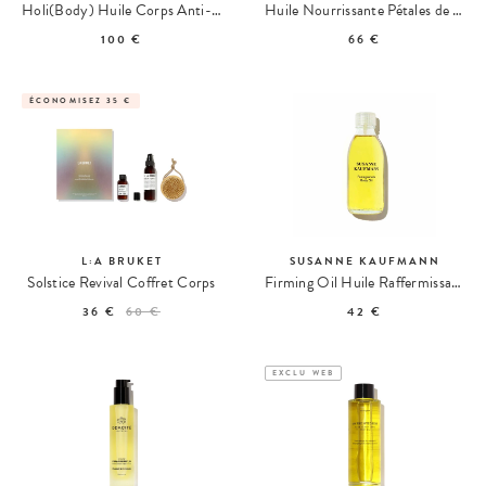
Holi(Body) Huile Corps Anti-Âge Lissante
Huile Nourrissante Pétales de Rose
100 €
66 €
ÉCONOMISEZ 35 €
L:A BRUKET
SUSANNE KAUFMANN
Solstice Revival Coffret Corps
Firming Oil Huile Raffermissante à la Grenade
36 €
60 €
42 €
EXCLU WEB