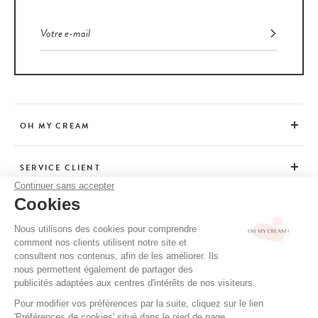
OH MY CREAM
SERVICE CLIENT
Continuer sans accepter
Cookies
CONSEILS
Nous utilisons des cookies pour comprendre
comment nos clients utilisent notre site et
consultent nos contenus, afin de les améliorer. Ils
CGV / CGU
nous permettent également de partager des
MENTIONS LÉGALES
publicités adaptées aux centres d'intérêts de nos visiteurs.
POLITIQUE DE CONFIDENTIALITÉ
Pour modifier vos préférences par la suite, cliquez sur le lien
'Préférences de cookies' situé dans le pied de page.