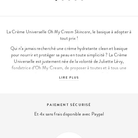
La Crème Universelle
Oh My Cream Skincare
, le basique à adopter à
tout prix !
Qui n’a jamais recherché une
crème hydratante
clean et basique
pour nourrir et protéger sa peau en toute simplicité ? La Crème
Universelle est justement née de la volonté de Juliette Lévy,
fondatrice d’Oh My Cream, de proposer à toutes et à tous une
crème universelle pour toutes les natures de peaux. Celle-ci apporte
LIRE PLUS
à votre épiderme les actifs essentiels pour une peau rebondie et
confortable. Sa concentration en acide hyaluronique hydrate et
repulpe la peau, et l’huile d’abricot la nourrit en profondeur tout en
renforçant son hydratation. On craque aussi pour sa texture
EXPERT BEAUTÉ
onctueuse et légère, qui ne laisse aucun fini gras sur la peau.
Nous répondons à vos questions beauté
Comment compléter l’utilisation de la Crème Universelle
Oh My
contact@ohmycream.com
Cream Skincare
?
Oh My Cream Skincare
est une gamme de produits cleans, basiques