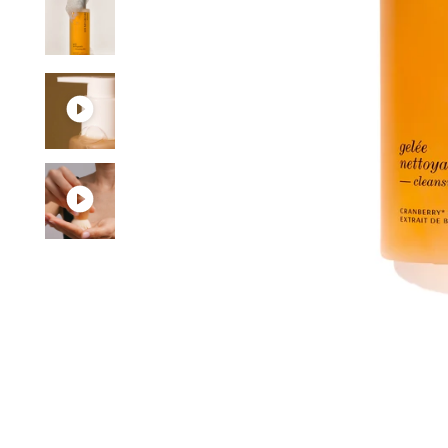
CONSEILS PERSO
ERTE DÈS 60€ D'ACHATS