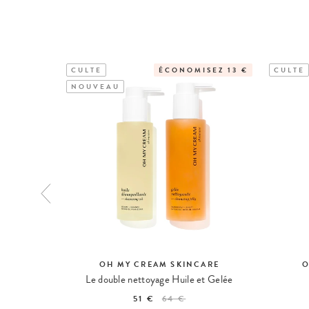
CULTE
ÉCONOMISEZ 13 €
CULTE
NOUVEAU
ARE
OH MY CREAM SKINCARE
O
ux
Le double nettoyage Huile et Gelée
51 €
64 €