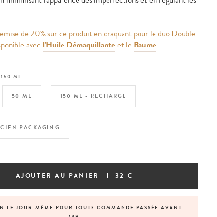
n minimisant l'apparence des imperfections et en régulant les
 remise de 20% sur ce produit en craquant pour le duo Double
sponible avec
l’Huile Démaquillante
et le
Baume
:
150 ML
50 ML
150 ML - RECHARGE
ANCIEN PACKAGING
AJOUTER AU PANIER
32 €
ON LE JOUR-MÊME POUR TOUTE COMMANDE PASSÉE AVANT
13H