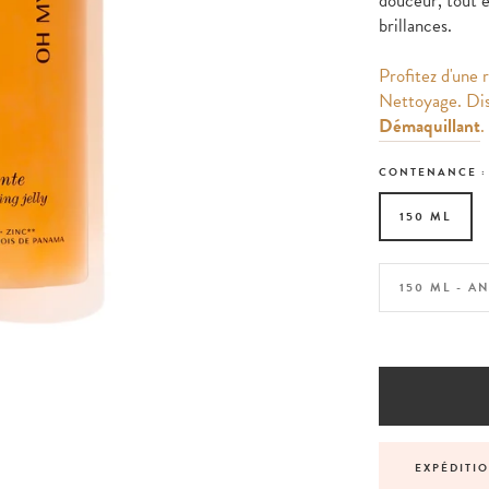
douceur, tout e
brillances.
Profitez d'une
Nettoyage. Di
Démaquillant
.
CONTENANCE 
150 ML
150 ML - 
NNALISÉS AVANT, PENDANT ET APRÈS VOTRE
EXPÉDITI
COMMANDE