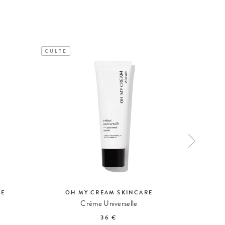
CULTE
CULTE
RE
OH MY CREAM SKINCARE
OH
Crème Universelle
36 €