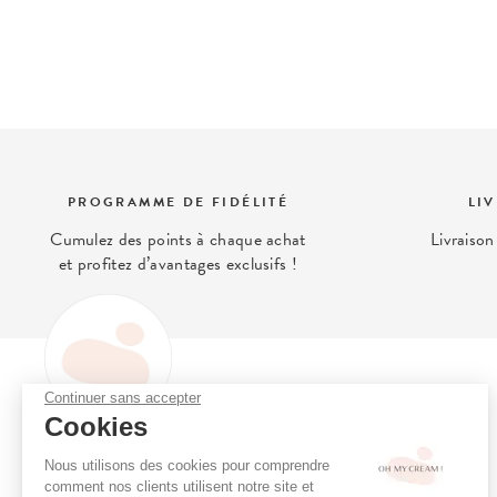
PROGRAMME DE FIDÉLITÉ
LI
Cumulez des points à chaque achat
Livraison
et profitez d’avantages exclusifs !
Continuer sans accepter
OH MY CREAM
Cookies
Oh My Cream, le concept store
Programme de fidélité
Nous utilisons des cookies pour comprendre
de la beauté alternative qui prend
Consultation en ligne
comment nos clients utilisent notre site et