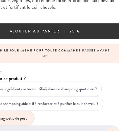
huiles végétales, qui redonne force et brillance aux cheveux
t et fortifiant le cuir chevelu.
AJOUTER AU PANIER
25 €
ON LE JOUR-MÊME POUR TOUTE COMMANDE PASSÉE AVANT
13H
T
r ce produit ?
es ingrédients naturels utilisés dans ce shampoing quotidien ?
shampoing aide-t-il à renforcer et à purifier le cuir chevelu ?
iagnostic de peau !