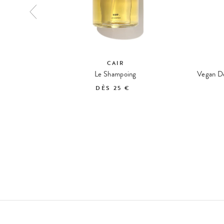
CAIR
 Volumateur
Le Shampoing
Vegan De
DÈS
25 €