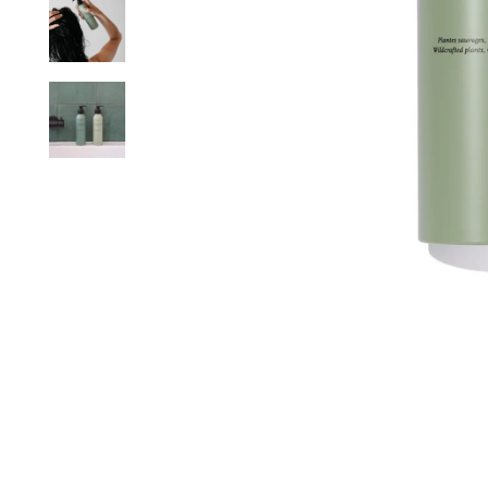
CONSEILS PERSO
ERTE DÈS 60€ D'ACHATS