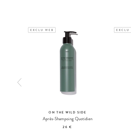
EXCLU WEB
EXCLU
E
ON THE WILD SIDE
ons
Après-Shampoing Quotidien
26 €