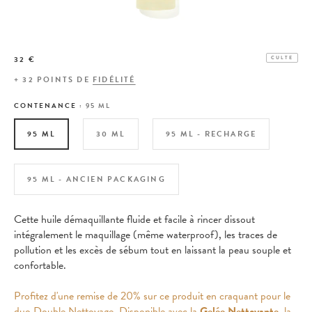
32 €
CULTE
+
32
POINTS DE
FIDÉLITÉ
CONTENANCE :
95 ML
95 ML
30 ML
95 ML - RECHARGE
95 ML - ANCIEN PACKAGING
Cette huile démaquillante fluide et facile à rincer dissout
intégralement le maquillage (même waterproof), les traces de
pollution et les excès de sébum tout en laissant la peau souple et
confortable.
Profitez d'une remise de 20% sur ce produit en craquant pour le
duo Double Nettoyage. Disponible avec la
Gelée Nettoyante
, la