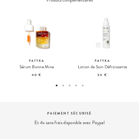
PATYKA
PATYKA
Sérum Bonne Mine
Lotion de Soin Défroissante
40 €
34 €
CURISÉ
EXPERT BEAU
ible avec Paypal
Nous répondons à vos que
contact@ohmycre