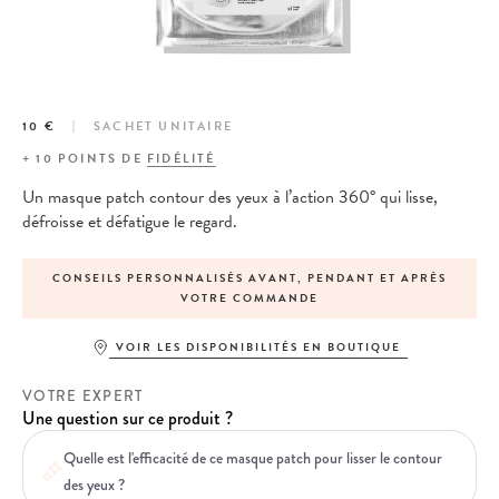
10 €
SACHET UNITAIRE
+
10
POINTS DE
FIDÉLITÉ
Un masque patch contour des yeux à l’action 360° qui lisse,
défroisse et défatigue le regard.
T, PENDANT ET APRÈS
EXPÉDITION LE JOUR-MÊME POUR T
ANDE
PASSÉE AVANT 13H
VOIR LES DISPONIBILITÉS EN BOUTIQUE
VOTRE EXPERT
Une question sur ce produit ?
Quelle est l'efficacité de ce masque patch pour lisser le contour
des yeux ?