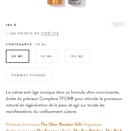
180 €
CULTE
+
180
POINTS DE
FIDÉLITÉ
CONTENANCE :
30 ML
30 ML
50 ML
100 ML
FORMAT VOYAGE
La crème anti-âge iconique dans sa formule ultra-nourrissante,
dotée du précieux Complexe TFC8® pour stimuler le processus
naturel de régénération de la peau et agir sur toutes les
manifestations du vieillissement cutané.
Recevez la trousse
The Glow Booster Gift
Augustinus
Bader
réunissant
The Essence
(8ml),
The Eye Patches
,
The Rich