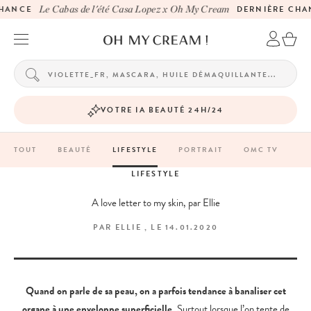
NCE
Le Cabas de l'été Casa Lopez x Oh My Cream
DERNIÈRE CHANC
VOTRE IA BEAUTÉ 24H/24
TOUT
BEAUTÉ
LIFESTYLE
PORTRAIT
OMC TV
LIFESTYLE
A love letter to my skin, par Ellie
PAR
ELLIE
, LE
14.01.2020
Quand on parle de sa peau, on a parfois tendance à banaliser cet
organe à une enveloppe superficielle.
Surtout lorsque l’on tente de