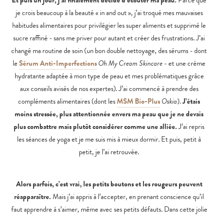
Et puis un jour, j’ai finalement décidé d’écouter ma peau.
Parce que
je crois beaucoup à la beauté « in and out », j’ai troqué mes mauvaises
habitudes alimentaires pour privilégier les super aliments et supprimé le
sucre raffiné - sans me priver pour autant et créer des frustrations. J’ai
changé ma routine de soin (un bon double nettoyage, des sérums - dont
le
Sérum Anti-Imperfections
Oh My Cream Skincare
- et une crème
hydratante adaptée à mon type de peau et mes problématiques grâce
aux conseils avisés de nos expertes). J’ai commencé à prendre des
compléments alimentaires (dont les
MSM Bio-Plus
Oskia
).
J’étais
moins stressée, plus attentionnée envers ma peau que je ne devais
plus combattre mais plutôt considérer comme une alliée.
J’ai repris
les séances de yoga et je me suis mis à mieux dormir. Et puis, petit à
petit, je l’ai retrouvée.
Alors parfois, c’est vrai, les petits boutons et les rougeurs peuvent
réapparaître.
Mais j’ai appris à l’accepter, en prenant conscience qu’il
faut apprendre à s’aimer, même avec ses petits défauts. Dans cette jolie