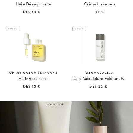
Huile Démaquillante
Crème Universelle
DÈS
13 €
36 €
CULTE
CULTE
OH MY CREAM SKINCARE
DERMALOGICA
Huile Repulpante
Daily Microfoliant Exfoliant Poudre
DÈS
15 €
DÈS
22 €