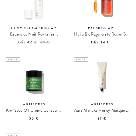
OH MY CREAM SKINCARE
PAI SKINCARE
Baume de Nuit Revitalisant
Huile BioRegenerate Rosier Sauvage
DÈS
40 €
45 €
DÈS
24 €
CULTE
CULTE
ANTIPODES
ANTIPODES
Kiwi Seed Oil Crème Contour des Yeux
Aura Manuka Honey Masque Purifiant
50 €
37 €
CULTE