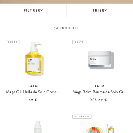
FILTRER
TRIER
14
PRODUITS
CULTE
CULTE
TALM
TALM
Mega Oil Huile de Soin Grossesse & Post-Partum Format Jumbo
Mega Balm Baume de Soin Grossesse & Post-Partum
59 €
DÈS
29 €
NOUVEAU