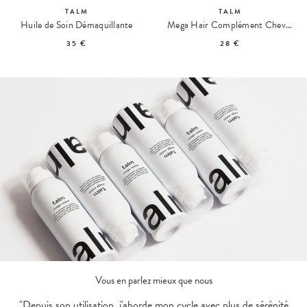
TALM
TALM
Huile de Soin Démaquillante
Mega Hair Complément Cheveux Post-Partum
35 €
28 €
Vous en parlez mieux que nous
"Depuis son utilisation, j'aborde mon cycle avec plus de sérénité