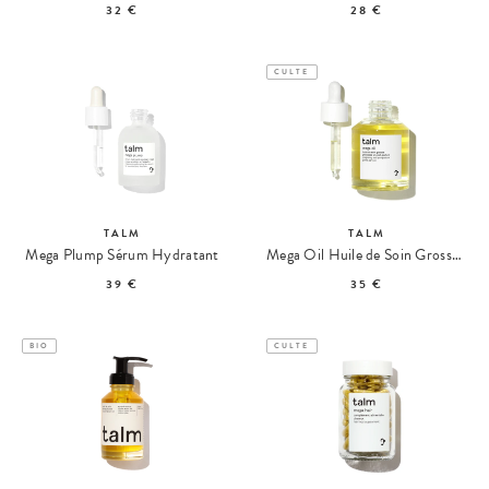
32 €
28 €
CULTE
TALM
TALM
Mega Plump Sérum Hydratant
Mega Oil Huile de Soin Grossesse & Post-Partum
39 €
35 €
BIO
CULTE