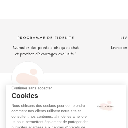
PROGRAMME DE FIDÉLITÉ
LI
Cumulez des points à chaque achat
Livraison
et profitez d’avantages exclusifs !
Continuer sans accepter
OH MY CREAM
Cookies
Oh My Cream, le concept store
Programme de fidélité
Nous utilisons des cookies pour comprendre
de la beauté alternative qui prend
Consultation en ligne
comment nos clients utilisent notre site et
soin de vous et de votre peau.
Réserver un soin
consultent nos contenus, afin de les améliorer.
Ils nous permettent également de partager des
Boutiques
publicités adaptées aux centres d'intérêts de