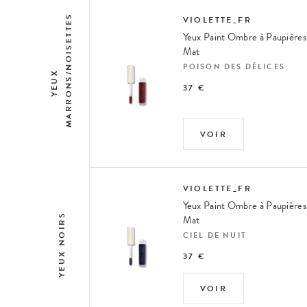
S
VIOLETTE_FR
Yeux Paint Ombre à Paupières
Mat
POISON DES DÉLICES
Y
E
U
X
M
A
R
R
O
N
S
/
N
O
I
S
E
T
T
E
37 €
VOIR
VIOLETTE_FR
Yeux Paint Ombre à Paupières
YEUX NOIRS
Mat
CIEL DE NUIT
37 €
VOIR