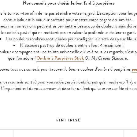
Nos conseils pour choisir le bon fard à paupières
z le ton-sur-ton afin de ne pas éteindre votre regard. L’exception pour les y
dont le kaki est la couleur parfaite pour mettre votre regard en lumière.
yeux marron et noirs peuvent se permettre beaucoup de couleurs mais doive
les coloris pastel qui ne mettent pas en valeur la profondeur de leur regard.
Les couleurs sombres sont idéales pour souligner la clarté des yeux bleus
N’associez pas trop de couleurs entre elles : 4 maximum !
ouleur champagne est une teinte universelle qui va à tous les regards, c’est 
que l’on adore l
’
Ombre à Paupières Stick
Oh My Cream Skincare
.
ouvez tous nos conseils pour trouver la bonne couleur d’ombre à paupières
par
, ces conseils sont là pour vous aider, mais n'oubliez pas qu'en make-up il n'y 
. L’important est de vous amuser et de créer un look qui vous ressemble et vous
FINI IRISÉ