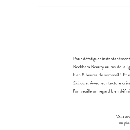
Pour défatiguer instantanément l
Beckham Beauty au ras de la li
bien 8 heures de sommeil ! Et 
Skincare
. Avec leur texture crém
l’on veuille un regard bien défin
Vous ave
un pla