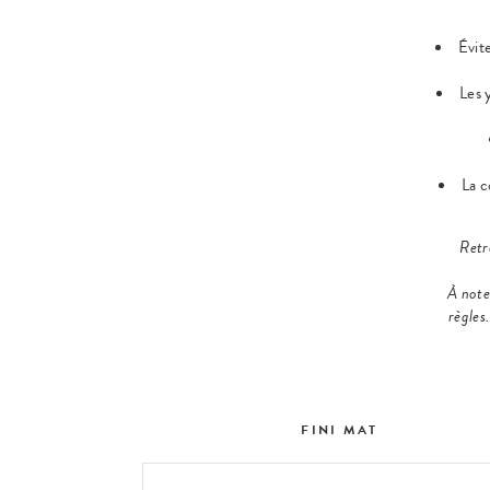
Évite
Les 
La c
Retr
À noter
règles
FINI MAT