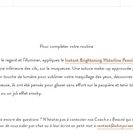
Pour compléter votre routine
e regard et l’illuminer, appliquez le
Instant Brightening Waterline Penci
gne inférieure des cils, sur la muqueuse. Une astuce make-up approuvée
en touche de lumière pour sublimer votre maquillage des yeux, découvrez
euse, ils ont été pensés pour glisser sans effort sur la paupière et tenir to
i ou un joli effet smoky.
z encore des questions ? N’hésitez pas à contacter nos Coach.e.s Beauté qui 
isir de vous aider par chat ou à leur écrire un petit mot à
contact@ohmycrea