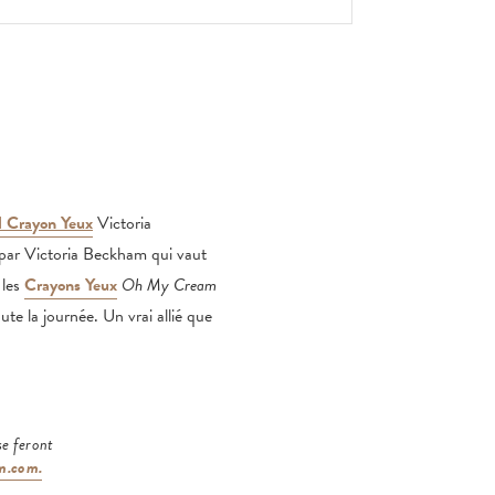
l Crayon Yeux
Victoria
 par Victoria Beckham qui vaut
 les
Crayons Yeux
Oh My Cream
ute la journée. Un vrai allié que
se feront
m.com.