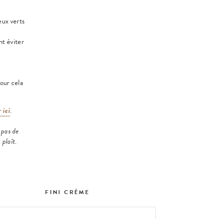
eux verts
nt éviter
.
pour cela
 ici
.
a pas de
 plaît.
FINI CRÈME