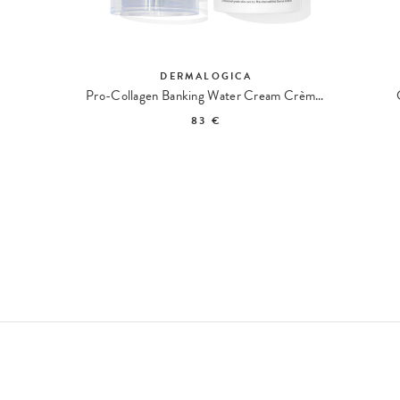
R
DERMALOGICA
 Légère
Pro-Collagen Banking Water Cream Crème Hydratante
83 €