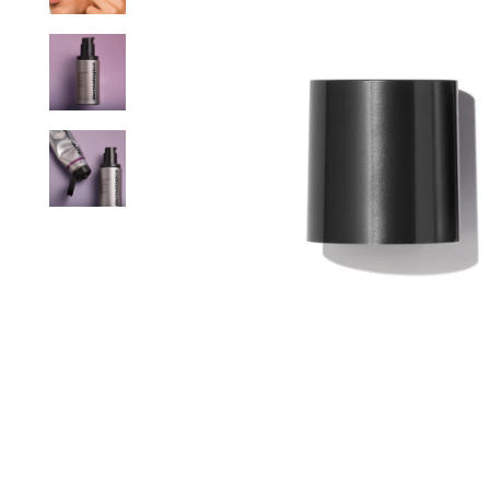
SÉS AVANT, PENDANT ET APRÈS VOTRE
EXPÉDITION LE 
COMMANDE