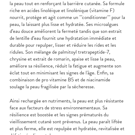
la peau tout en renforçant la barrière cutanée. Sa formule
riche en acides linoléique et linolénique (vitamine F)
nourrit, protège et agit comme un ""conditionner"" pour la
peau, la laissant plus lisse et hydratée. Ses microalgues
d’eau douce améliorent la fermeté tandis que son extrait
de lentille d’eau fournit une hydratation immédiate et
durable pour repulper, lisser et réduire les rides et les
ridules. Son mélange de palmitoyl tretrapeptide-7,
chrysine et extrait de romarin, apaise et lisse la peau,
améliore sa résilience, réduit la fatigue et augmente son
éclat tout en minimisant les signes de l'âge. Enfin, sa
combinaison de pro vitamine B5 et de niacinamide
soulage la peau fragilisée par la sécheresse.
Ainsi rechargée en nutriments, la peau est plus résistante
face aux facteurs de stress environnementaux. Sa
résilience est boostée et les signes prématurés du
vieillissement cutané sont prévenus. La peau paraît liftée
et plus ferme, elle est repulpée et hydratée, revitalisée et