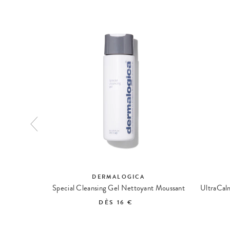
DERMALOGICA
Biolumin-C Heat Aging Protector SPF 50 Soin Hydratant
Special Cleansing Gel Nettoyant Moussant
DÈS
16 €