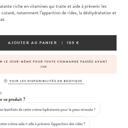
ante riche en vitamines qui traite et aide à prévenir les
s cutané, notamment l’apparition de rides, la déshydratation et
at.
AJOUTER AU PANIER
109 €
PAIEMENT EN 4X SANS FRAIS AVEC PAYPAL
VOIR LES DISPONIBILITÉS EN BOUTIQUE
T
r ce produit ?
les bienfaits de cette crème hydratante pour la peau stressée ?
te crème aide-t-elle à prévenir l'apparition des rides ?