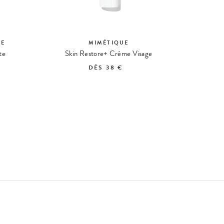
RE
MIMÉTIQUE
te
Skin Restore+ Crème Visage
Ski
DÈS
38 €