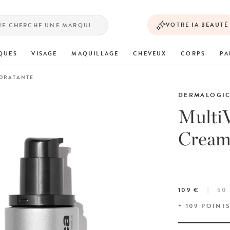
VOTRE IA BEAUTÉ
QUES
VISAGE
MAQUILLAGE
CHEVEUX
CORPS
PA
YDRATANTE
DERMALOGI
Multi
Cream
109 €
50
+
109
POINT