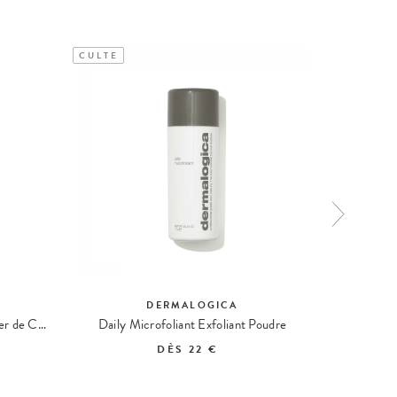
CULTE
CULTE
DERMALOGICA
Pro-collagen Banking Sérum Booster de Collagène
Daily Microfoliant Exfoliant Poudre
Precl
DÈS
22 €