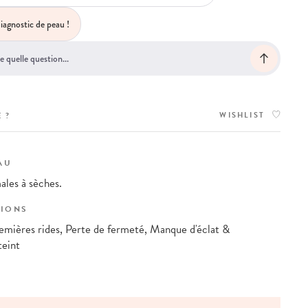
iagnostic de peau !
WISHLIST
 ?
AU
ales à sèches.
IONS
emières rides, Perte de fermeté, Manque d'éclat &
teint