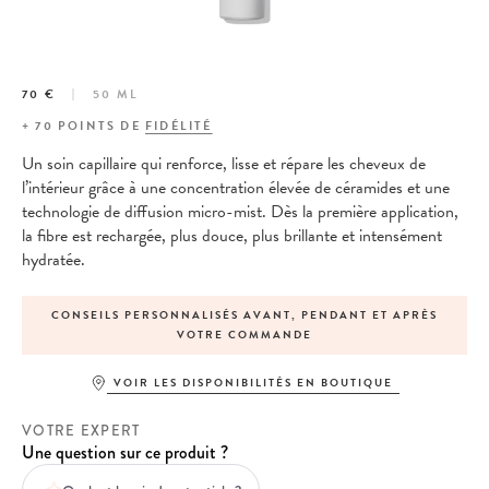
70 €
50 ML
+
70
POINTS DE
FIDÉLITÉ
Un soin capillaire qui renforce, lisse et répare les cheveux de
l’intérieur grâce à une concentration élevée de céramides et une
technologie de diffusion micro-mist. Dès la première application,
la fibre est rechargée, plus douce, plus brillante et intensément
hydratée.
ONNALISÉS AVANT, PENDANT ET APRÈS
EXPÉDITION LE JOU
VOTRE COMMANDE
PAS
VOIR LES DISPONIBILITÉS EN BOUTIQUE
VOTRE EXPERT
Une question sur ce produit ?