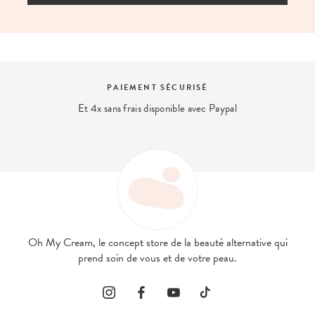
ISÉ
EXPERT BEAUTÉ
avec Paypal
Nous répondons à vos questio
contact@ohmycream.
Oh My Cream, le concept store de la beauté alternative qui
prend soin de vous et de votre peau.