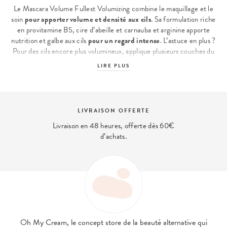
Le Mascara Volume Fullest Volumizing combine le maquillage et le
soin
pour apporter volume et densité aux cils
. Sa formulation riche
en provitamine B5, cire d’abeille et carnauba et arginine apporte
nutrition et galbe aux cils
pour un regard intense
. L’astuce en plus ?
Pour des cils encore plus volumineux, applique plusieurs couches du
produit.
LIRE PLUS
Comment appliquer le Mascara Volume Fullest Volumizing ?
Le mascara Volume Fullest Volumizing
llia
densifie les cils
grâce à
ses actifs riches en provitamine B5, arginine et mélange de cires.
LIVRAISON OFFERTE
Pour l’appliquer, commencez par éliminer l'excédent de produit
Livraison en 48 heures, offerte dès 60€
soigneusement. Tenez la brosse horizontalement et enrobez chaque
d’achats.
cil à l'aide
de petits mouvements en zigzag
de la racine des cils
jusqu’aux pointes, puis répéter l'opération selon le rendu souhaité.
Modulable,
l’effet volume de ce mascara
peut être plus ou moins
intense selon les couches appliquées.
Pourquoi craquer pour Ilia ?
À la frontière entre maquillage et soin,
Ilia mise sur la transparence
des formules
et apporte une explication poussée de chaque
Oh My Cream, le concept store de la beauté alternative qui