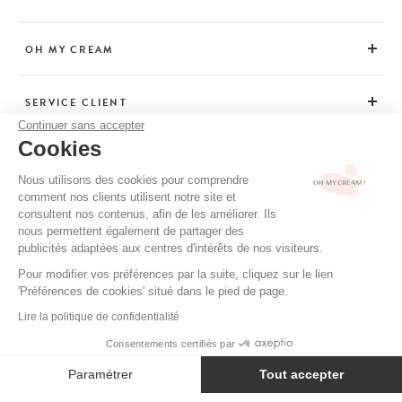
OH MY CREAM
SERVICE CLIENT
Continuer sans accepter
Cookies
CONSEILS
Nous utilisons des cookies pour comprendre
comment nos clients utilisent notre site et
consultent nos contenus, afin de les améliorer. Ils
CGV / CGU
nous permettent également de partager des
MENTIONS LÉGALES
publicités adaptées aux centres d'intérêts de nos visiteurs.
POLITIQUE DE CONFIDENTIALITÉ
Pour modifier vos préférences par la suite, cliquez sur le lien
'Préférences de cookies' situé dans le pied de page.
CRÉDITS
Lire la politique de confidentialité
Consentements certifiés par
AJOUTER AU PANIER
34 €
Paramétrer
Tout accepter