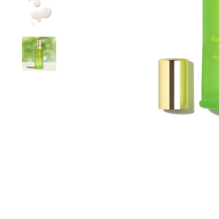
CONSEILS PERSO
ERTE DÈS 60€ D'ACHATS