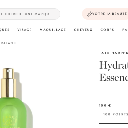
VOTRE IA BEAUTÉ
QUES
VISAGE
MAQUILLAGE
CHEVEUX
CORPS
PA
DRATANTE
TATA HARPE
Hydrat
Essenc
100 €
+
100
POINT