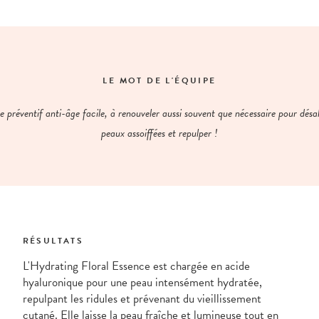
LE MOT DE L'ÉQUIPE
 préventif anti-âge facile, à renouveler aussi souvent que nécessaire pour désal
peaux assoiffées et repulper !
RÉSULTATS
L'Hydrating Floral Essence est chargée en acide
hyaluronique pour une peau intensément hydratée,
repulpant les ridules et prévenant du vieillissement
cutané. Elle laisse la peau fraîche et lumineuse tout en