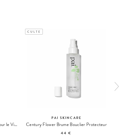
CULTE
PAI SKINCARE
Holi(Water) Essence Repulpante pour le Visage
Century Flower Brume Bouclier Protecteur
Lot
44 €