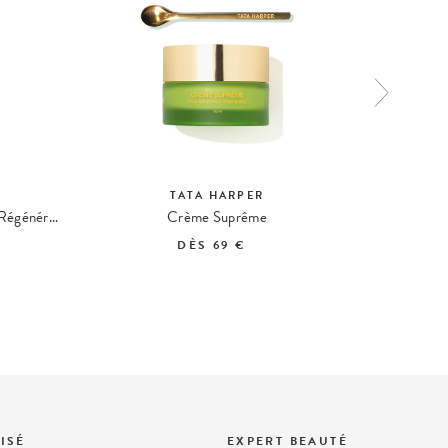
TATA HARPER
Regenerating Cleanser Nettoyant Régénérant
Crème Suprême
Rejuvena
DÈS
69 €
ISÉ
EXPERT BEAUTÉ