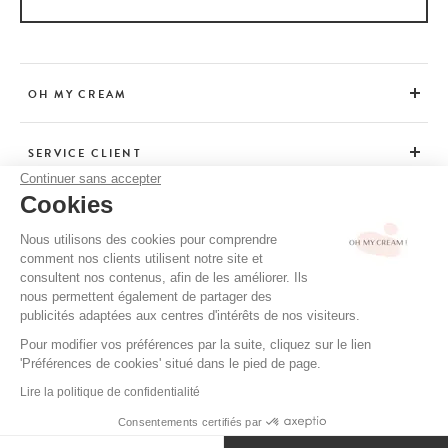
OH MY CREAM
SERVICE CLIENT
Continuer sans accepter
Cookies
CONSEILS
Nous utilisons des cookies pour comprendre
comment nos clients utilisent notre site et
consultent nos contenus, afin de les améliorer. Ils
CGV / CGU
nous permettent également de partager des
MENTIONS LÉGALES
publicités adaptées aux centres d'intérêts de nos visiteurs.
POLITIQUE DE CONFIDENTIALITÉ
Pour modifier vos préférences par la suite, cliquez sur le lien
'Préférences de cookies' situé dans le pied de page.
CRÉDITS
Lire la politique de confidentialité
Consentements certifiés par
AJOUTER AU PANIER
18 €