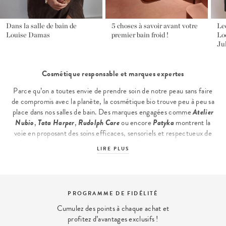
Dans la salle de bain de
5 choses à savoir avant votre
Le
Louise Damas
premier bain froid !
Loo
Ju
Cosmétique responsable et marques expertes
Parce qu’on a toutes envie de prendre soin de notre peau sans faire
de compromis avec la planète, la cosmétique bio trouve peu à peu sa
place dans nos salles de bain. Des marques engagées comme
Atelier
Nubio
,
Tata Harper
,
Rudolph Care
ou encore
Patyka
montrent la
voie en proposant des soins efficaces, sensoriels et respectueux de
l’environnement. Lumière sur ces nouvelles routines beauté plus
LIRE PLUS
éthiques. Découvrez notre sélection
clean beauty
composées
notamment de
masque Led
, de
soins à base d’acide glycolique
, de
fond de teint en poudre
...
Les grandes familles de produits cosmétiques responsables
LIVRAISON OFFERTE
Livraison en 48 heures, offerte dès 60€
Soins pour le visage : une priorité non-négociable
d’achats.