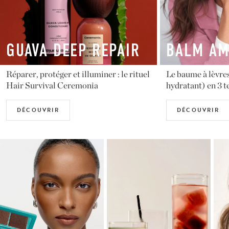
BALM AMOUR
ÉDITION 
Le baume à lèvres parfait (et super-
Le cabas de l’ét
hydratant) en 3 teintes
Cream est arrivé 
DÉCOUVRIR
DÉCOUVRIR