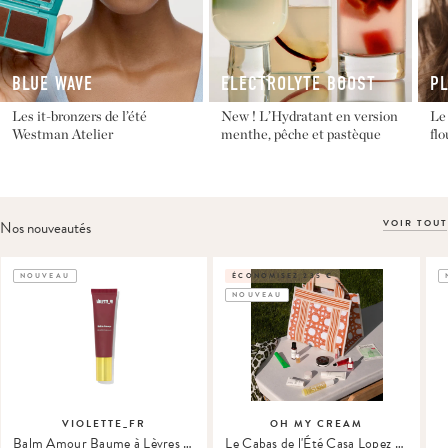
BLUE WAVE
ELECTROLYTE BOOST
P
Les it-bronzers de l’été
New ! L’Hydratant en version
Le 
Westman Atelier
menthe, pêche et pastèque
fl
VOIR TOUT
Nos nouveautés
NOUVEAU
ÉCONOMISEZ 235 €
NOUVEAU
VIOLETTE_FR
OH MY CREAM
Balm Amour Baume à Lèvres Teinté
Le Cabas de l'Été Casa Lopez x Oh My Cream