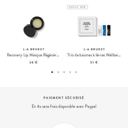
EXCLU WEB
L:A BRUKET
L:A BRUKET
Recovery Lip Masque Régénérant Lèvres 271
Trio de baumes à lèvres Wellbeing
36 €
51 €
ISÉ
EXPERT BEAUTÉ
avec Paypal
Nous répondons à vos questio
contact@ohmycream.