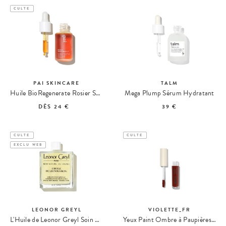
CULTE
PAI SKINCARE
TALM
Huile BioRegenerate Rosier Sauvage
Mega Plump Sérum Hydratant
DÈS
24 €
39 €
CULTE
CULTE
EXCLU WEB
LEONOR GREYL
VIOLETTE_FR
L'Huile de Leonor Greyl Soin Avant-Shampoing
Yeux Paint Ombre à Paupières Mat