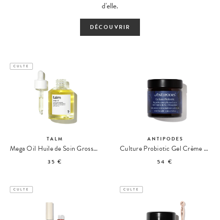
d'elle.
DÉCOUVRIR
CULTE
TALM
ANTIPODES
Mega Oil Huile de Soin Grossesse & Post-Partum
Culture Probiotic Gel Crème De Nuit Réparateur
35 €
54 €
CULTE
CULTE